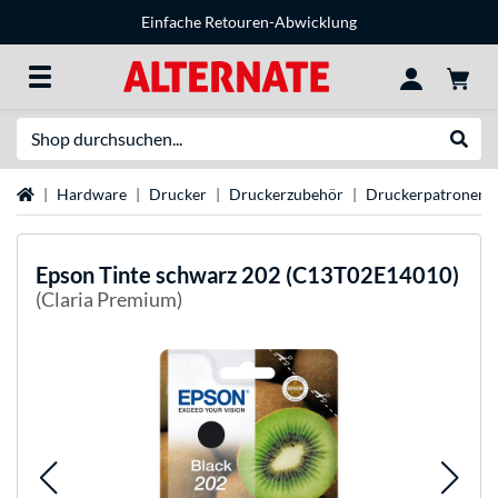
Einfache Retouren-Abwicklung
Suche
Suche
Startseite
Hardware
Drucker
Druckerzubehör
Druckerpatronen
Epson
Tinte schwarz 202 (C13T02E14010)
(Claria Premium)