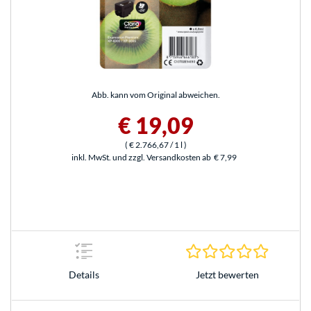
Abb. kann vom Original abweichen.
€ 19,09
(
€ 2.766,67
/ 1 l
)
inkl. MwSt. und zzgl. Versandkosten ab
€ 7,99
0.0 Stern
Jetzt bewerten
Details