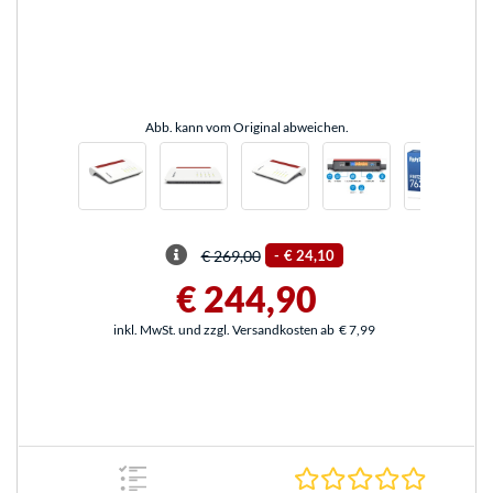
Abb. kann vom Original abweichen.
€ 269,00
-
€ 24,10
€ 244,90
inkl. MwSt. und zzgl. Versandkosten ab
€ 7,99
0.0 Stern