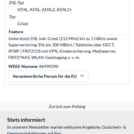
DSL-Typ
VDSL, ADSL, ADSL2, ADSL2+
Typ
G.fast
Feature
Unterstützt DSL inkl. G.fast (212 MHz) bis zu 1 GBit/s sowie
Supervectoring 35b bis 300 MBit/s | Telefonie über DECT,
IP/SIP | FRITZ!OS mit VPN, Kindersicherung, Mediaserver,
FRITZ!NAS, WLAN-Gastzugang u. v. m.
WEEE-Nummer
86990390
Verantwortliche Person für die EU
Zurück zum Anfang
Stets informiert
In unserem Newsletter warten exklusive Angebote, Gutschein- &
Gewinnspielaktionen auf Sie!