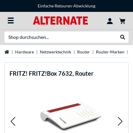
Einfache Retouren-Abwicklung
Suche
Suche
Startseite
Hardware
Netzwerktechnik
Router
Router-Marken
F
FRITZ!
FRITZ!Box 7632, Router