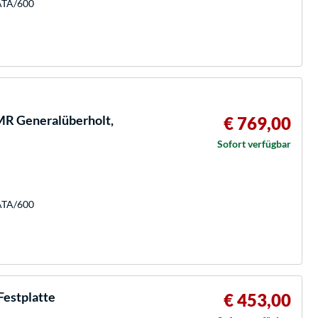
SATA/600
MR Generalüberholt,
€ 769,00
Sofort verfügbar
SATA/600
estplatte
€ 453,00