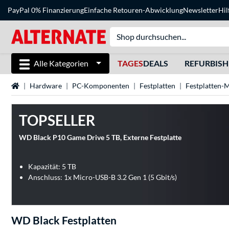
PayPal 0% Finanzierung
Einfache Retouren-Abwicklung
Newsletter
Hil
Alle Kategorien
TAGES
DEALS
REFURBIS
Startseite
Hardware
PC-Komponenten
Festplatten
Festplatten-
TOPSELLER
WD Black P10 Game Drive 5 TB, Externe Festplatte
Kapazität: 5 TB
Anschluss: 1x Micro-USB-B 3.2 Gen 1 (5 Gbit/s)
WD Black Festplatten