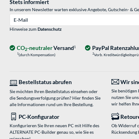
Stets informiert
In unserem Newsletter warten exklusive Angebote, Gutschein- & Ge
E-Mail
Hinweise zum
Datenschutz
CO
-neutraler
Versand
PayPal Ratenzahlu
1
2
1
2
(durch Kompensation)
Vorb. Kreditwürdigkeitspr
Bestellstatus abrufen
Wir sind
Sie benötigen
Sie möchten Ihren Bestellstatus einsehen oder
nutzen Sie un
die Sendungsverfolgung prüfen? Hier finden Sie
wir helfen Ihn
alle Informationen rund um Ihre Bestellung.
PC-Konfigurator
Retour
Konfigurieren Sie Ihren neuen PC mit Hilfe des
Ob Widerruf o
ALTERNATE PC-Builder genau so, wie Sie es
Rücksendung 
wünschen!