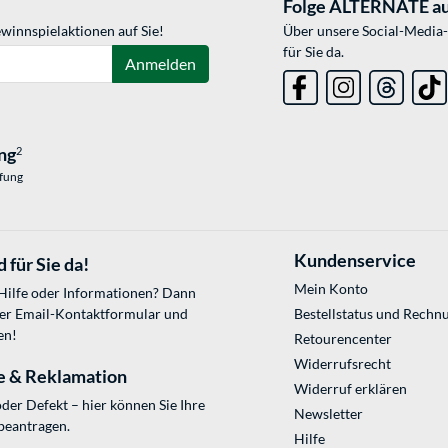
Folge ALTERNATE au
winnspielaktionen auf Sie!
Über unsere Social-Media-
für Sie da.
Anmelden
ng
2
üfung
Kundenservice
 für Sie da!
Mein Konto
 Hilfe oder Informationen? Dann
ser
Email-Kontaktformular
und
Bestellstatus und Rechn
en!
Retourencenter
Widerrufsrecht
e & Reklamation
Widerruf erklären
der Defekt – hier können Sie Ihre
Newsletter
beantragen.
Hilfe