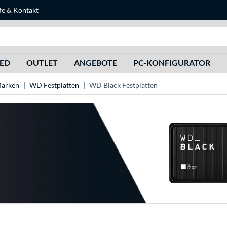
fe
&
Kontakt
Suche
HED
OUTLET
ANGEBOTE
PC-KONFIGURATOR
Marken
WD Festplatten
WD Black Festplatten