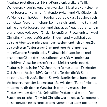
Neuinterpretation des 16-Bit-Konsolenklassikers Ys III:
Wanderers From Ys konzipiert war, kehrt jetzt als Fan-Liebling
in verbesserter Form für Nintendo Switch und PlayStation als
Ys Memoire: The Oath in Felghana zurück. Fast 15 Jahre nach
der letzten Veröffentlichung können sich langjährige Fans auf
zahlreiche Verbesserungen und Upgrades freuen, darunter ein
brandneues Voiceover für den legendären Protagonisten Adol
Christin. Mit hochauflösenden Bildern und Musik hat das
epische Abenteuer nie besser ausgesehen und geklungen. Zu
den weiteren Features gehören mehrere Versionen des
mitreißenden Soundtracks, Zugänglichkeitsoptionen und
brandneue Charakterillustrationen, was Ys Memoire zur
definitiven Ausgabe des gefeierten Meisterwerks macht.
Features: Klassische RPG-Spannung Remastered - Erlebe den
Old-School-Action-RPG-Kampfstil, für den die Ys-Serie
bekannt ist, mit zusätzlichen Schwierigkeitseinstellungen und
Verbesserungen der Lebensqualität, wie dem "Turbo"-Modus,
mit dem du dir deinen Weg durch eine unvergessliche
Fantasiewelt erkämpfst. Kein stiller Protagonist mehr - Der
Synchronsprecher für Adol Christin wurde neu aufgenommen,
einschließlich eines einleitenden Kommentars, der die Bühne