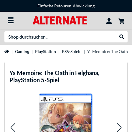
Einfache Retouren-Abwicklung
Suche
Suche
Startseite
Gaming
PlayStation
PS5-Spiele
Ys Memoire: The Oath in 
Ys Memoire: The Oath in Felghana,
PlayStation 5-Spiel