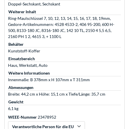
Doppel-Sechskant, Sechskant
Weiterer Inhalt
Ring-Maulschlüssel 7, 10, 12, 13, 14, 15, 16, 17, 18, 19mm,
Gedore-Artikelnummern: 4528 4533-2, 406 95-200, 600 H-
500, 8133-180 JC, 8316-180 JC, 142 10 TL, 2150 4 5,5 6,5,
2160 PH 1 2, 4615 3, + 1100 L
Behälter
Kunststoff-Koffer
Einsatzbereich
Haus, Werkstatt, Auto
Weitere Informationen
Innenmaße: B 378mm x H 107mm x T 311mm
Abmessungen
Breite: 44,2 cm x Höhe: 15,1 cm x Tiefe/Länge: 35,7 cm
Gewicht
6,1 kg
WEEE-Nummer
23478952
Verantwortliche Person für die EU