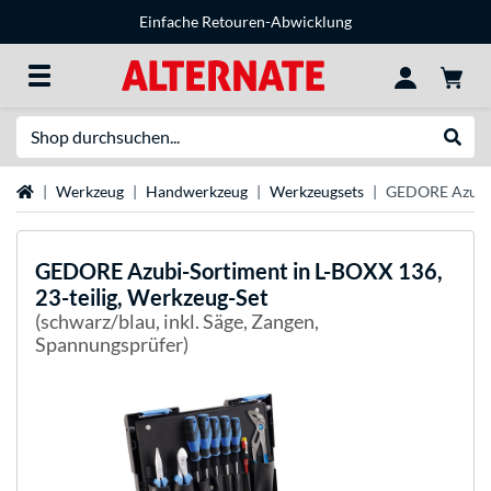
Einfache Retouren-Abwicklung
Suche
Suche
Startseite
Werkzeug
Handwerkzeug
Werkzeugsets
GEDORE Azubi-S
GEDORE
Azubi-Sortiment in L-BOXX 136,
23-teilig, Werkzeug-Set
(schwarz/blau, inkl. Säge, Zangen,
Spannungsprüfer)