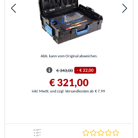
Abb. kann vom Original abweichen.
€ 343,00
-
€ 22,00
€ 321,00
inkl. MwSt. und zzgl. Versandkosten ab
€ 7,99
0.0 Stern