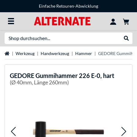
Einfache Retouren-Abwicklung
Suche
Suche
Startseite
Werkzeug
Handwerkzeug
Hammer
GEDORE Gummihamm
GEDORE
Gummihammer 226 E-0, hart
(Ø 40mm, Länge 260mm)