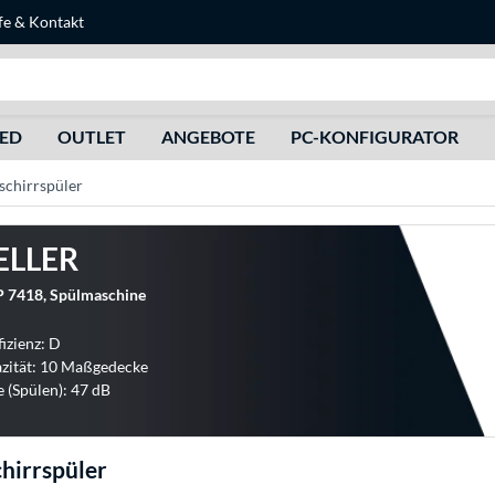
fe
&
Kontakt
Suche
HED
OUTLET
ANGEBOTE
PC-KONFIGURATOR
schirrspüler
ELLER
 7418, Spülmaschine
fizienz: D
zität: 10 Maßgedecke
e (Spülen): 47 dB
hirrspüler