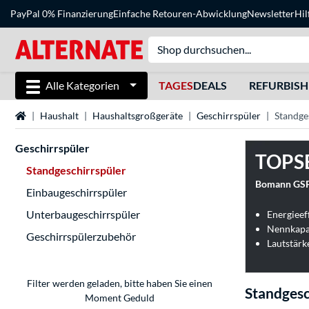
PayPal 0% Finanzierung
Einfache Retouren-Abwicklung
Newsletter
Hil
Alle Kategorien
TAGES
DEALS
REFURBIS
Startseite
Haushalt
Haushaltsgroßgeräte
Geschirrspüler
Standge
Geschirrspüler
TOPS
Standgeschirrspüler
Bomann GSP
Einbaugeschirrspüler
Unterbaugeschirrspüler
Energieef
Nennkapa
Geschirrspülerzubehör
Lautstärk
Filter werden geladen, bitte haben Sie einen
Standgesc
Moment Geduld