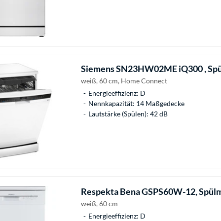
Siemens
SN23HW02ME iQ300 , Spü
weiß, 60 cm, Home Connect
Energieeffizienz: D
Nennkapazität: 14 Maßgedecke
Lautstärke (Spülen): 42 dB
Respekta
Bena GSPS60W-12, Spülm
weiß, 60 cm
Energieeffizienz: D