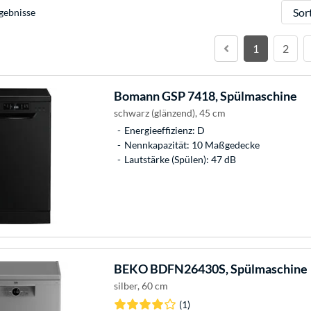
Sortie
gebnisse
1
2
Bomann
GSP 7418, Spülmaschine
schwarz (glänzend), 45 cm
Energieeffizienz: D
Nennkapazität: 10 Maßgedecke
Lautstärke (Spülen): 47 dB
BEKO
BDFN26430S, Spülmaschine
silber, 60 cm
(1)