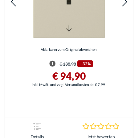
Abb. kann vom Original abweichen.
€ 138,98
-
32%
€ 94,90
inkl. MwSt. und zzgl. Versandkosten ab
€ 7,99
0.0 Stern
Jetzt bewerten
Details