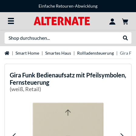
Einfache Retouren-Abwicklung
Suche
Suche
Startseite
Smart Home
Smartes Haus
Rollladensteuerung
Gira Fun
Gira
Funk Bedienaufsatz mit Pfeilsymbolen,
Fernsteuerung
(weiß, Retail)