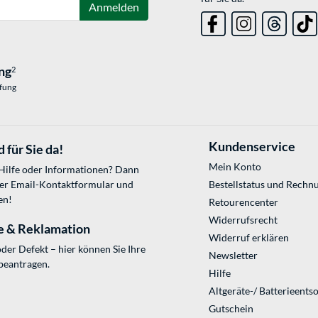
Anmelden
ng
2
üfung
Kundenservice
 für Sie da!
Mein Konto
 Hilfe oder Informationen? Dann
ser
Email-Kontaktformular
und
Bestellstatus und Rechn
en!
Retourencenter
Widerrufsrecht
e & Reklamation
Widerruf erklären
der Defekt – hier können Sie Ihre
Newsletter
beantragen.
Hilfe
Altgeräte-/ Batterieents
Gutschein