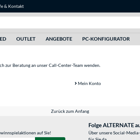
fe
&
Kontakt
Suche
HED
OUTLET
ANGEBOTE
PC-KONFIGURATOR
sich zur Beratung an unser Call-Center-Team wenden.
Mein Konto
Zurück zum Anfang
Folge ALTERNATE au
winnspielaktionen auf Sie!
Über unsere Social-Media-
für Sie da.