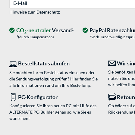
E-Mail
Hinweise zum
Datenschutz
CO
-neutraler
Versand
PayPal Ratenzahlu
1
2
1
2
(durch Kompensation)
Vorb. Kreditwürdigkeitspr
Bestellstatus abrufen
Wir sind
Sie benötigen
Sie möchten Ihren Bestellstatus einsehen oder
nutzen Sie un
die Sendungsverfolgung prüfen? Hier finden Sie
wir helfen Ihn
alle Informationen rund um Ihre Bestellung.
PC-Konfigurator
Retour
Konfigurieren Sie Ihren neuen PC mit Hilfe des
Ob Widerruf o
ALTERNATE PC-Builder genau so, wie Sie es
Rücksendung 
wünschen!