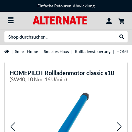
Einfache Retouren-Abwicklung
Suche
Suche
Startseite
Smart Home
Smartes Haus
Rollladensteuerung
HOMEPIL
HOMEPILOT
Rollladenmotor classic s10
(SW40, 10 Nm, 16 U/min)