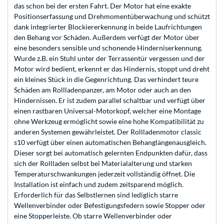
das schon bei der ersten Fahrt. Der Motor hat eine exakte
Positionserfassung und Drehmomentüberwachung und schützt
dank integrierter Blockiererkennung in beide Laufrichtungen
den Behang vor Schäden. Außerdem verfügt der Motor über
eine besonders sensible und schonende Hinderniserkennung.
Wurde z.B. ein Stuhl unter der Terrassentür vergessen und der
Motor wird bedient, erkennt er das Hindernis, stoppt und dreht
ein kleines Stück in die Gegenrichtung. Das verhindert teure
Schäden am Rollladenpanzer, am Motor oder auch an den
Hindernissen. Er ist zudem parallel schaltbar und verfügt über
einen rastbaren Universal-Motorkopf, welcher eine Montage
ohne Werkzeug ermöglicht sowie eine hohe Kompatibilität zu
anderen Systemen gewährleistet. Der Rollladenmotor classic
s10 verfügt über einen automatischen Behanglängenausgleich.
Dieser sorgt bei automatisch gelernten Endpunkten dafür, dass
sich der Rollladen selbst bei Materialalterung und starken
Temperaturschwankungen jederzeit vollständig öffnet. Die
Installation ist einfach und zudem zeitsparend möglich.
Erforderlich für das Selbstlernen sind lediglich starre
Wellenverbinder oder Befestigungsfedern sowie Stopper oder
eine Stopperleiste. Ob starre Wellenverbinder oder