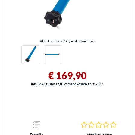
Abb. kann vom Original abweichen.
€ 169,90
inkl. MwSt. und zzgl. Versandkosten ab
€ 7,99
0.0 Stern
Jetzt bewerten
Details