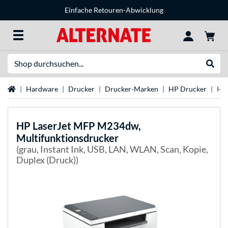
Einfache Retouren-Abwicklung
Suche
Suche
Startseite
Hardware
Drucker
Drucker-Marken
HP Drucker
HP 
HP
LaserJet MFP M234dw,
Multifunktionsdrucker
(grau, Instant Ink, USB, LAN, WLAN, Scan, Kopie,
Duplex (Druck))