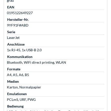
grau
EAN
0195122649227
Hersteller-Nr.
9YF91F#ABD
Serie
LaserJet
Anschlüsse
1x RJ-45, 1x USB-B 2.0
Kommunikation
Bluetooth, WiFi direct printing, WLAN
Formate
A4, A5, A6, B5
Medien
Karton, Normalpapier
Emulationen
PCLmS, URF, PWG
Bedienung