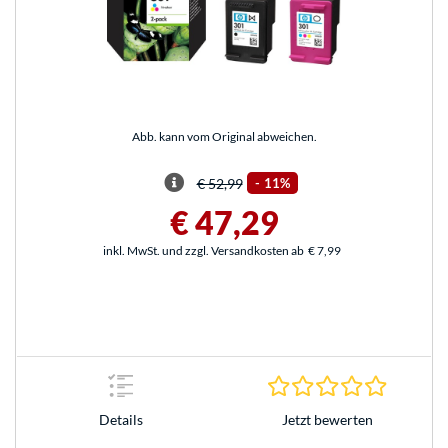
Abb. kann vom Original abweichen.
€ 52,99
-
11%
€ 47,29
inkl. MwSt. und zzgl. Versandkosten ab
€ 7,99
0.0 Stern
Jetzt bewerten
Details