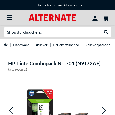
Einfache Retouren-Abwicklung
Suche
Suche
Startseite
Hardware
Drucker
Druckerzubehör
Druckerpatronen
HP
Tinte Combopack Nr. 301 (N9J72AE)
(schwarz)