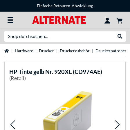
Einfache Retouren-Abwicklung
Suche
Suche
Startseite
Hardware
Drucker
Druckerzubehör
Druckerpatronen
HP
Tinte gelb Nr. 920XL (CD974AE)
(Retail)