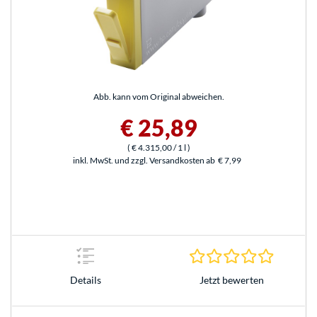
Abb. kann vom Original abweichen.
€ 25,89
(
€ 4.315,00
/ 1 l
)
inkl. MwSt. und zzgl. Versandkosten ab
€ 7,99
0.0 Stern
Jetzt bewerten
Details