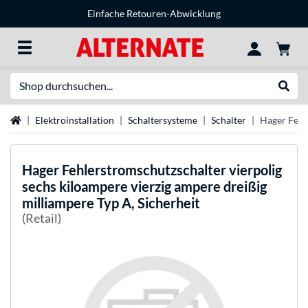
Einfache Retouren-Abwicklung
Suche
Suche
Startseite
Elektroinstallation
Schaltersysteme
Schalter
Hager Fehle
Hager
Fehlerstromschutzschalter vierpolig
sechs kiloampere vierzig ampere dreißig
milliampere Typ A, Sicherheit
(Retail)