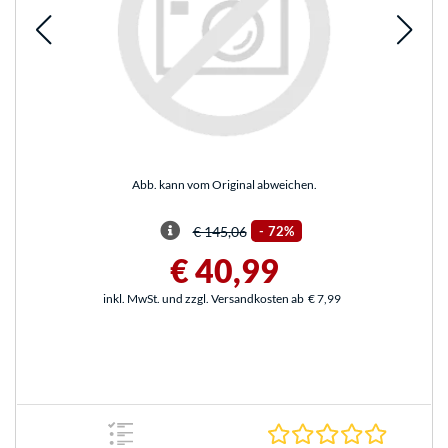
Abb. kann vom Original abweichen.
€ 145,06
-
72%
€ 40,99
inkl. MwSt. und zzgl. Versandkosten ab
€ 7,99
0.0 Stern