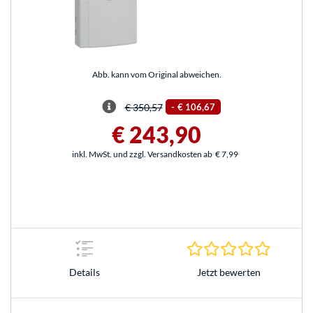
Abb. kann vom Original abweichen.
€ 350,57
-
€ 106,67
€ 243,90
inkl. MwSt. und zzgl. Versandkosten ab
€ 7,99
0.0 Stern
Jetzt bewerten
Details