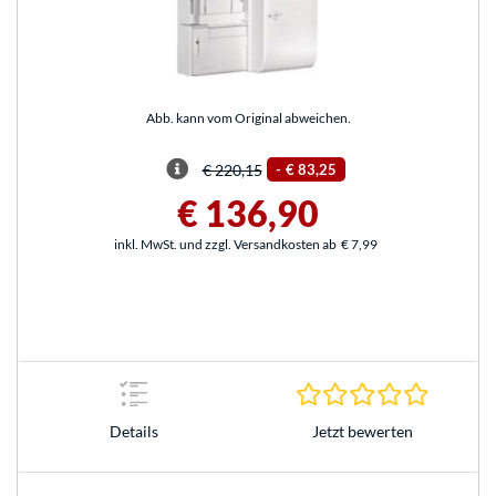
Abb. kann vom Original abweichen.
€ 220,15
-
€ 83,25
€ 136,90
inkl. MwSt. und zzgl. Versandkosten ab
€ 7,99
0.0 Stern
Jetzt bewerten
Details