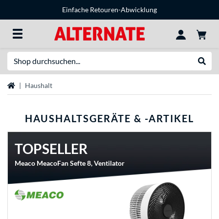
Einfache Retouren-Abwicklung
Suche
Suche
Startseite
Haushalt
HAUSHALTSGERÄTE & -ARTIKEL
TOPSELLER
Meaco MeacoFan Sefte 8, Ventilator