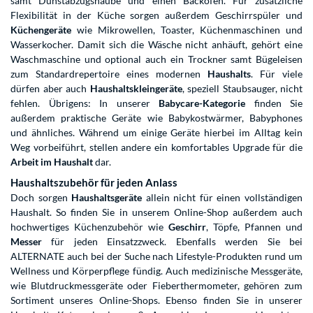
samt Dunstabzugshaube und einen Backofen. Für zusätzliche
Flexibilität in der Küche sorgen außerdem Geschirrspüler und
Küchengeräte
wie Mikrowellen, Toaster, Küchenmaschinen und
Wasserkocher. Damit sich die Wäsche nicht anhäuft, gehört eine
Waschmaschine und optional auch ein Trockner samt Bügeleisen
zum Standardrepertoire eines modernen
Haushalts
. Für viele
dürfen aber auch
Haushaltskleingeräte
, speziell Staubsauger, nicht
fehlen. Übrigens: In unserer
Babycare-Kategorie
finden Sie
außerdem praktische Geräte wie Babykostwärmer, Babyphones
und ähnliches. Während um einige Geräte hierbei im Alltag kein
Weg vorbeiführt, stellen andere ein komfortables Upgrade für die
Arbeit im Haushalt
dar.
Haushaltszubehör für jeden Anlass
Doch sorgen
Haushaltsgeräte
allein nicht für einen vollständigen
Haushalt. So finden Sie in unserem Online-Shop außerdem auch
hochwertiges Küchenzubehör wie
Geschirr
, Töpfe, Pfannen und
Messer
für jeden Einsatzzweck. Ebenfalls werden Sie bei
ALTERNATE auch bei der Suche nach Lifestyle-Produkten rund um
Wellness und Körperpflege fündig. Auch medizinische Messgeräte,
wie Blutdruckmessgeräte oder Fieberthermometer, gehören zum
Sortiment unseres Online-Shops. Ebenso finden Sie in unserer