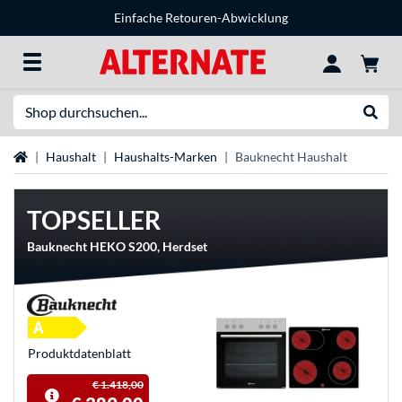
Einfache Retouren-Abwicklung
Suche
Suche
Startseite
Haushalt
Haushalts-Marken
Bauknecht Haushalt
TOPSELLER
Bauknecht HEKO S200, Herdset
Produkt­datenblatt
€ 1.418,00