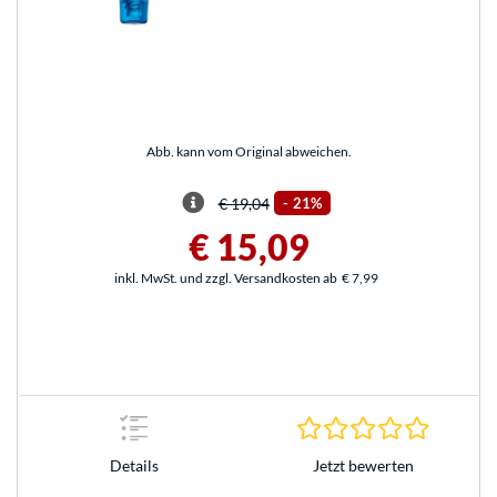
Abb. kann vom Original abweichen.
€ 19,04
-
21%
€ 15,09
inkl. MwSt. und zzgl. Versandkosten ab
€ 7,99
0.0 Stern
Jetzt bewerten
Details