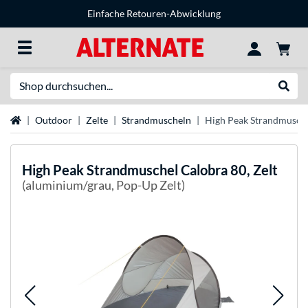
Einfache Retouren-Abwicklung
Suche
Suche
Startseite
Outdoor
Zelte
Strandmuscheln
High Peak Strandmusche
High Peak
Strandmuschel Calobra 80, Zelt
(aluminium/grau, Pop-Up Zelt)