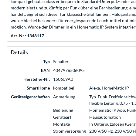
kompakt gebaut, sodass er bequem in Standard-Unterputz- oder au
modernisiert und zukünftig per Funk über eine Fernbedienung, ei
handelt, eignet sich dieser für klassische Glühlampen, Halogenl
wurde hierbei besonders für energiesparende Leuchtmittel optimie
möglich. Wurde der Dimmer in ein Homematic IP System integriert
Art.-Nr.: 1348117
Details
Typ
Schalter
EAN
4047976506095
Hersteller-Nr.
150609A0
SmartHome
kompatibel
Alexa, HomeMatic IP
Geräteeigenschaften
Anmerkung
Typ. Funk-Freifeldreich
flexible Leitung, 0,75 - 1
Bedienung
Homematic IP App, Funk
Geräteart
Hausautomation
Montage
In Unterputzdosen (Gerä
Stromversorgung
230 V/50 Hz, 230 V/50 Hz