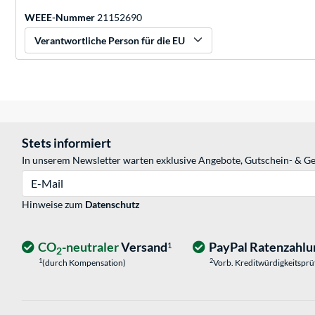
WEEE-Nummer
21152690
Verantwortliche Person für die EU
Stets informiert
In unserem Newsletter warten exklusive Angebote, Gutschein- & Ge
E-Mail
Hinweise zum
Datenschutz
CO
-neutraler
Versand
PayPal Ratenzahlu
1
2
1
2
(durch Kompensation)
Vorb. Kreditwürdigkeitspr