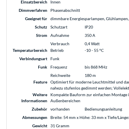
Einsatzbereich
Innen
Dimmverfahren
Phasenabschnitt
Geeignet für
dimmbare Energiesparlampen, Glühlampen
Schutz
Schutzart
IP20
Strom
Aufnahme
350 A
Verbrauch
0,4 Watt
Temperaturbereich
Betrieb
-10 - 55 °C
Verbindungsart
Funk
Funk
Frequenz
bis 868 MHz
Reichweite
180 m
Feature
Optimiert für moderne Leuchtmittel und dam
nahezu stufenlos gedimmt werden; Vollele
Weitere
Kompakte Bauform zur einfachen Montage in 
Informationen
Außenbereichen
Zubehör
vorhanden
Bedienungsanleitung
Abmessungen
Breite: 54 mm x Höhe: 33 mm x Tiefe/Läng
Gewicht
31 Gramm