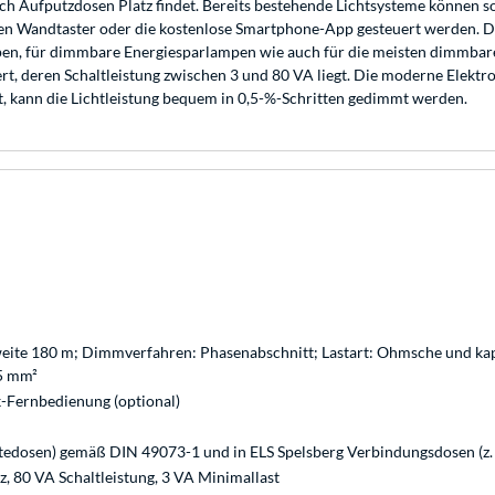
ch Aufputzdosen Platz findet. Bereits bestehende Lichtsysteme können 
nen Wandtaster oder die kostenlose Smartphone-App gesteuert werden. 
ampen, für dimmbare Energiesparlampen wie auch für die meisten dimmb
rt, deren Schaltleistung zwischen 3 und 80 VA liegt. Die moderne Elekt
, kann die Lichtleistung bequem in 0,5-%-Schritten gedimmt werden.
weite 180 m; Dimmverfahren: Phasenabschnitt; Lastart: Ohmsche und kapa
,5 mm²
-Fernbedienung (optional)
tedosen) gemäß DIN 49073-1 und in ELS Spelsberg Verbindungsdosen (z.
, 80 VA Schaltleistung, 3 VA Minimallast