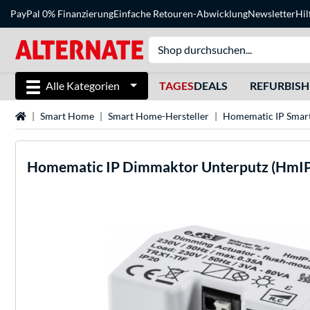
PayPal 0% Finanzierung
Einfache Retouren-Abwicklung
Newsletter
Hil
Alle Kategorien
TAGES
DEALS
REFURBIS
Startseite
Smart Home
Smart Home-Hersteller
Homematic IP Smar
Homematic IP
Dimmaktor Unterputz (HmIP-