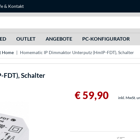
fe
&
Kontakt
Suche
HED
OUTLET
ANGEBOTE
PC-KONFIGURATOR
t Home
Homematic IP Dimmaktor Unterputz (HmIP-FDT), Schalter
FDT), Schalter
€ 59,90
inkl. MwSt. u