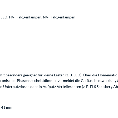
, LED, HV-Halogenlampen, NV-Halogenlampen
it besonders geeignet für kleine Lasten (z. B. LED); Über die Homematic
ktronischer Phasenabschnittdimmer vermeidet die Geräuschentwicklung
Unterputzdosen oder in Aufputz-Verteilerdosen (z. B. ELS Spelsberg Abo
e: 41 mm