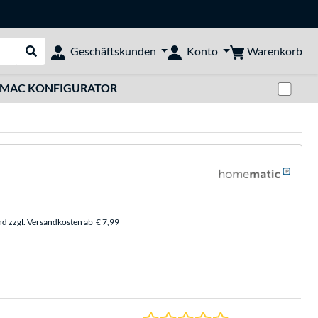
Warenkorb
Geschäftskunden
Konto
Suche durchführen
Zwi
MAC KONFIGURATOR
nd zzgl. Versandkosten ab
€ 7,99
0.0 Sterne bei 0 Be