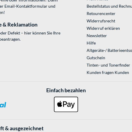
ser
Email-Kontaktformular
und
Bestellstatus und Rechn
en!
Retourencenter
Widerrufsrecht
e & Reklamation
Widerruf erklären
der Defekt – hier können Sie Ihre
Newsletter
beantragen.
Hilfe
Altgeräte-/ Batterieents
Gutschein
Tinten- und Tonerfinder
Kunden fragen Kunden
Einfach bezahlen
ft & ausgezeichnet