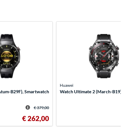
Huawei
Atum-B29F), Smartwatch
Watch Ultimate 2 (March-B19), 
€ 379,00
€ 262,00
€