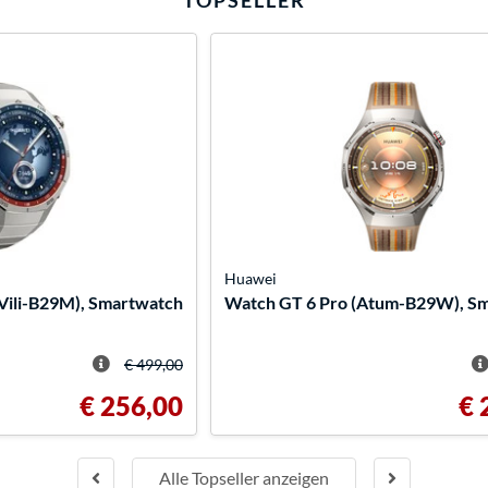
TOPSELLER
Huawei
ili-B29M), Smartwatch
Watch GT 6 Pro (Atum-B29W), S
€ 499,00
€ 256,00
€ 
Alle Topseller anzeigen