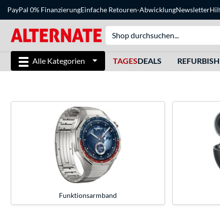
PayPal 0% Finanzierung
Einfache Retouren-Abwicklung
Newsletter
Hil
Alle Kategorien
TAGES
DEALS
REFURBIS
Funktionsarmband