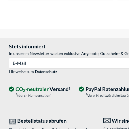
Stets informiert
In unserem Newsletter warten exklusive Angebote, Gutschein- & Ge
E-Mail
Hinweise zum
Datenschutz
CO
-neutraler
Versand
PayPal Ratenzahlu
1
2
1
2
(durch Kompensation)
Vorb. Kreditwürdigkeitspr
Bestellstatus abrufen
Wir sind
Sie benötigen