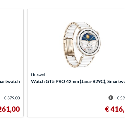
Huawei
martwatch
Watch GT5 PRO 42mm (Jana-B29C), Smartwatc
€ 379,00
€ 599,0
261,00
€ 416,0