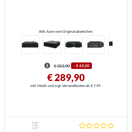
Abb. kann vom Original abweichen.
€ 353,90
-
€ 64,00
€ 289,90
inkl. MwSt. und zzgl. Versandkosten ab
€ 7,99
0.0 Stern