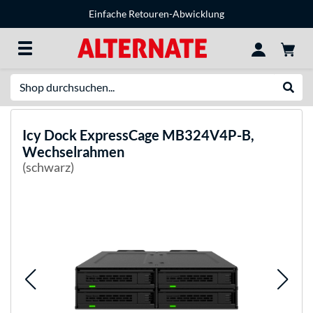
Einfache Retouren-Abwicklung
Suche
Suche
Icy Dock
ExpressCage MB324V4P-B,
Wechselrahmen
(schwarz)