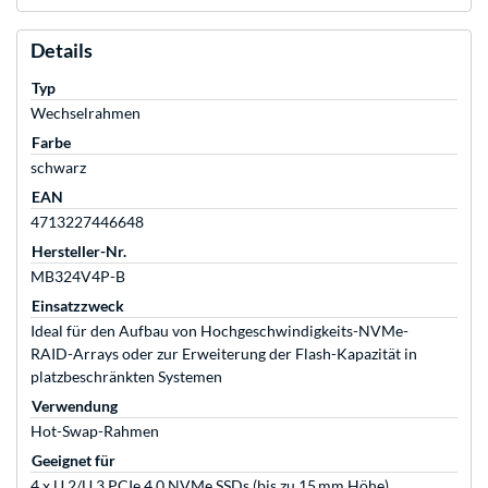
Details
Typ
Wechselrahmen
Farbe
schwarz
EAN
4713227446648
Hersteller-Nr.
MB324V4P-B
Einsatzzweck
Ideal für den Aufbau von Hochgeschwindigkeits-NVMe-
RAID-Arrays oder zur Erweiterung der Flash-Kapazität in
platzbeschränkten Systemen
Verwendung
Hot-Swap-Rahmen
Geeignet für
4 x U.2/U.3 PCIe 4.0 NVMe SSDs (bis zu 15 mm Höhe)