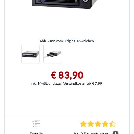
Abb. kann vom Original abweichen.
€ 83,90
inkl. MwSt. und zzgl. Versandkosten ab
€ 7,99
4.3 Stern
bei 3 Bewertungen
Details