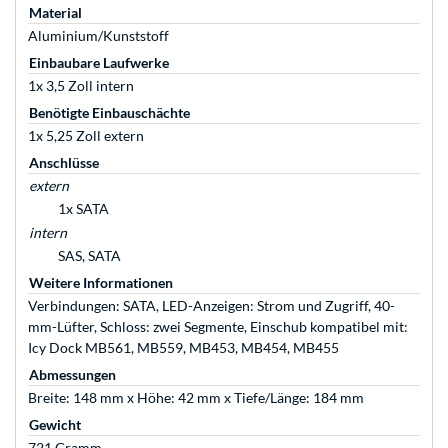
Material
Aluminium/Kunststoff
Einbaubare Laufwerke
1x 3,5 Zoll intern
Benötigte Einbauschächte
1x 5,25 Zoll extern
Anschlüsse
extern
1x SATA
intern
SAS, SATA
Weitere Informationen
Verbindungen: SATA, LED-Anzeigen: Strom und Zugriff, 40-
mm-Lüfter, Schloss: zwei Segmente, Einschub kompatibel mit:
Icy Dock MB561, MB559, MB453, MB454, MB455
Abmessungen
Breite: 148 mm x Höhe: 42 mm x Tiefe/Länge: 184 mm
Gewicht
721 Gramm