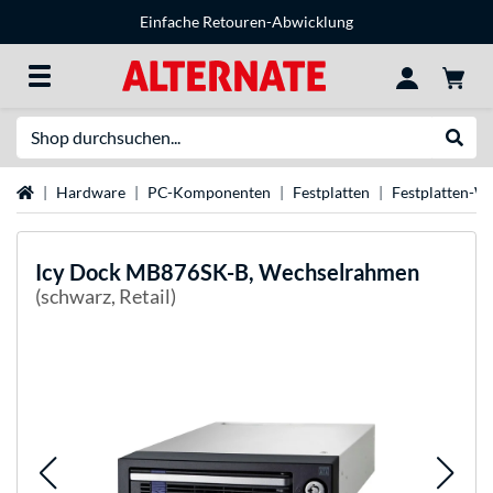
Einfache Retouren-Abwicklung
Suche
Suche
Startseite
Hardware
PC-Komponenten
Festplatten
Festplatten-W
Icy Dock
MB876SK-B, Wechselrahmen
(schwarz, Retail)