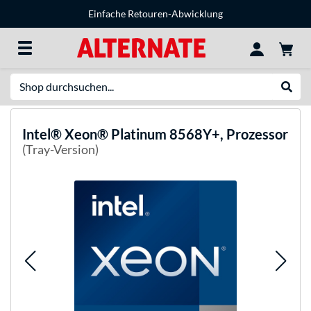
Einfache Retouren-Abwicklung
Suche
Suche
Intel®
Xeon® Platinum 8568Y+, Prozessor
(Tray-Version)