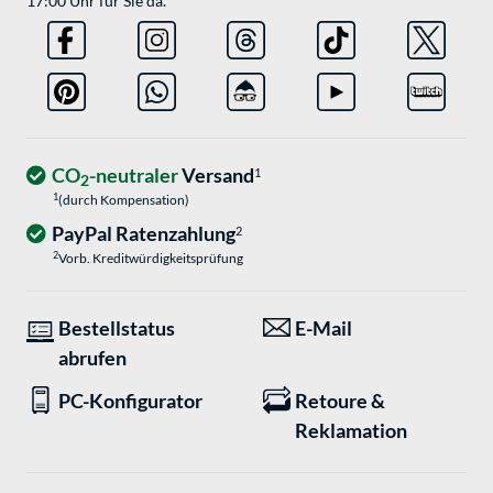
17:00 Uhr für Sie da.
CO
-neutraler
Versand
1
2
1
(durch Kompensation)
PayPal Ratenzahlung
2
2
Vorb. Kreditwürdigkeitsprüfung
Bestellstatus
E-Mail
abrufen
PC-Konfigurator
Retoure &
Reklamation