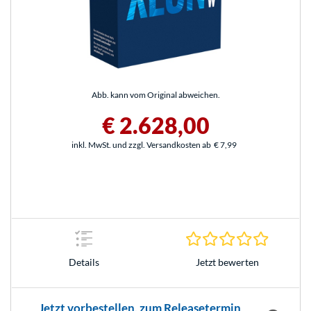
Abb. kann vom Original abweichen.
€ 2.628,00
inkl. MwSt. und zzgl. Versandkosten ab
€ 7,99
0.0 Stern
Jetzt bewerten
Details
Jetzt vorbestellen, zum Releasetermin