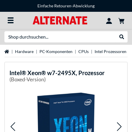
Einfache Retouren-Abwicklung
Suche
Suche
Startseite
Hardware
PC-Komponenten
CPUs
Intel Prozessoren
Intel®
Xeon® w7-2495X, Prozessor
(Boxed-Version)