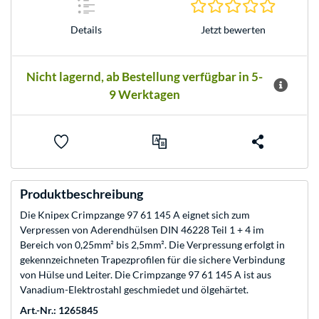
0.0 Stern
Jetzt bewerten
Details
Nicht lagernd, ab Bestellung verfügbar in 5-
9 Werktagen
Produktbeschreibung
Die Knipex Crimpzange 97 61 145 A eignet sich zum
Verpressen von Aderendhülsen DIN 46228 Teil 1 + 4 im
Bereich von 0,25mm² bis 2,5mm². Die Verpressung erfolgt in
gekennzeichneten Trapezprofilen für die sichere Verbindung
von Hülse und Leiter. Die Crimpzange 97 61 145 A ist aus
Vanadium-Elektrostahl geschmiedet und ölgehärtet.
Art.-Nr.: 1265845