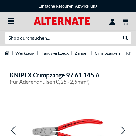
Einfache Retouren-Abwicklung
Suche
Suche
Startseite
Werkzeug
Handwerkzeug
Zangen
Crimpzangen
KNIP
KNIPEX
Crimpzange 97 61 145 A
(für Aderendhülsen 0,25 - 2,5mm²)