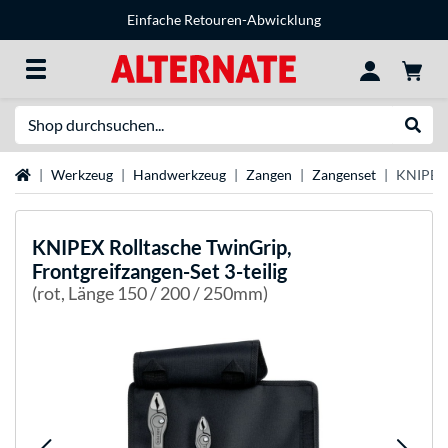
Einfache Retouren-Abwicklung
Suche
Suche
Startseite
Werkzeug
Handwerkzeug
Zangen
Zangenset
KNIPEX R
KNIPEX
Rolltasche TwinGrip,
Frontgreifzangen-Set 3-teilig
(rot, Länge 150 / 200 / 250mm)