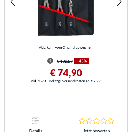
Abb. kann vom Original abweichen.
€ 132,27
-
43%
€ 74,90
inkl. MwSt. und zzgl. Versandkosten ab
€ 7,99
0.0 Stern
Jetzt bewerten
Details