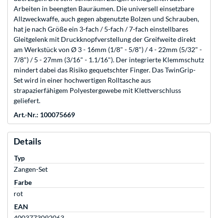
Arbeiten in beengten Bauräumen. Die universell einsetzbare
Allzweckwaffe, auch gegen abgenutzte Bolzen und Schrauben,
hat je nach Größe ein 3-fach / 5-fach / 7-fach einstellbares
Gleitgelenk mit Druckknopfverstellung der Greifweite direkt
am Werkstück von Ø 3 - 16mm (1/8" - 5/8") / 4 - 22mm (5/32" -
7/8") / 5 - 27mm (3/16" - 1.1/16"). Der integrierte Klemmschutz
mindert dabei das Risiko gequetschter Finger. Das TwinGrip-
Set wird in einer hochwertigen Rolltasche aus
strapazierfähigem Polyestergewebe mit Klettverschluss
geliefert.
Art.-Nr.: 100075669
Details
Typ
Zangen-Set
Farbe
rot
EAN
4003773092063