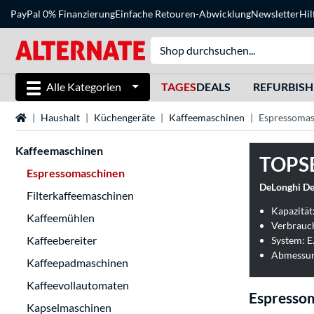
PayPal 0% Finanzierung
Einfache Retouren-Abwicklung
Newsletter
Hil
Alle Kategorien
TAGES
DEALS
REFURBIS
Startseite
Haushalt
Küchengeräte
Kaffeemaschinen
Espressomas
Kaffeemaschinen
TOPS
Espressomaschinen
DeLonghi De
Filterkaffeemaschinen
Kapazität:
Kaffeemühlen
Verbrauch
Kaffeebereiter
System: E.
Abmessun
Kaffeepadmaschinen
Kaffeevollautomaten
Espresso
Kapselmaschinen