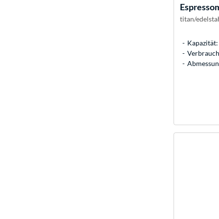
Espresso
titan/edelsta
Kapazität: 
Verbrauch:
Abmessung