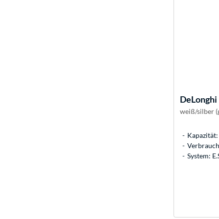
DeLonghi
weiß/silber (
Kapazität: 
Verbrauch:
System: E.S