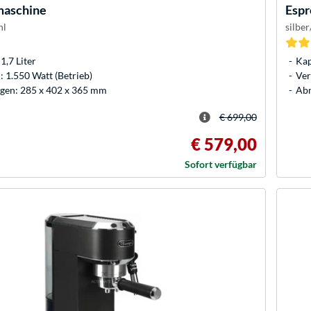
maschine
Espr
hl
silbe
1,7 Liter
Kap
 1.550 Watt (Betrieb)
Ver
en: 285 x 402 x 365 mm
Abm
€ 699,00
€ 579,00
Sofort verfügbar