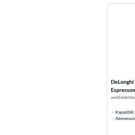
DeLonghi
Espresso
weiß/edelsta
Kapazität: 
Abmessung