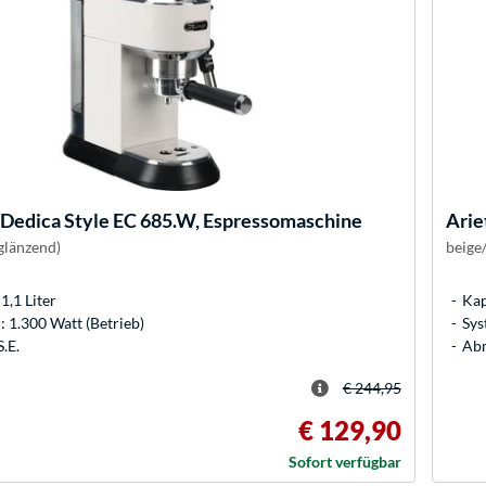
Dedica Style EC 685.W, Espressomaschine
Arie
glänzend)
beige
1,1 Liter
Kap
 1.300 Watt (Betrieb)
Sys
.E.
Abm
€ 244,95
€ 129,90
Sofort verfügbar