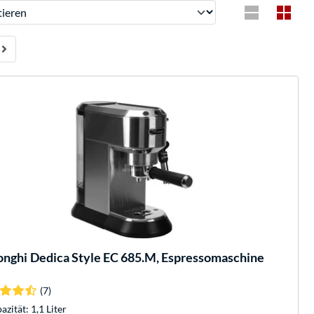
ren
onghi
Dedica Style EC 685.M, Espressomaschine
(7)
azität: 1,1 Liter