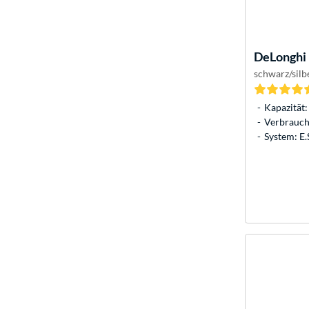
DeLonghi
schwarz/silb
Kapazität: 
Verbrauch:
System: E.S