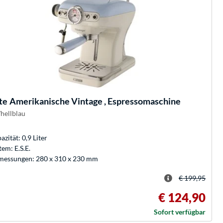
te
Amerikanische Vintage , Espressomaschine
/hellblau
azität: 0,9 Liter
tem: E.S.E.
essungen: 280 x 310 x 230 mm
€ 199,95
€ 124,90
Sofort verfügbar