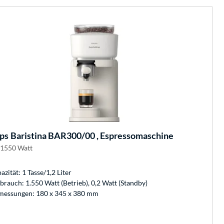
ips
Baristina BAR300/00 , Espressomaschine
 1550 Watt
azität: 1 Tasse/1,2 Liter
brauch: 1.550 Watt (Betrieb), 0,2 Watt (Standby)
essungen: 180 x 345 x 380 mm