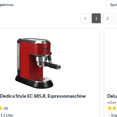
Sortie
gebnisse
1
2
Dedica Style EC 685.R, Espressomaschine
DeL
silber
(4)
1,1 Liter
Kap