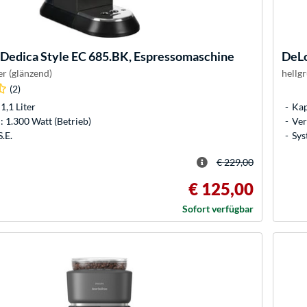
Dedica Style EC 685.BK, Espressomaschine
DeL
er (glänzend)
hellg
(2)
1,1 Liter
Kap
 1.300 Watt (Betrieb)
Ver
.E.
Sys
€ 229,00
€ 125,00
Sofort verfügbar