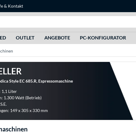
fe
&
Kontakt
Suche
HED
OUTLET
ANGEBOTE
PC-KONFIGURATOR
chinen
ELLER
dica Style EC 685.R, Espressomaschine
 1,1 Liter
: 1.300 Watt (Betrieb)
S.E.
gen: 149 x 305 x 330 mm
maschinen