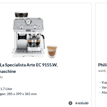
La Specialista Arte EC 9155.W,
Phil
maschine
weiß,
hl
Kap
Ver
1,7 Liter
Abm
en: 285 x 399 x 365 mm
€ 635,00