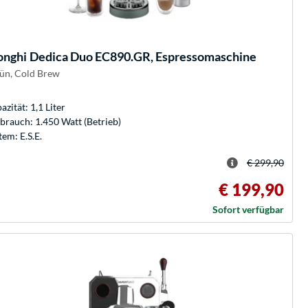
onghi
Dedica Duo EC890.GR, Espressomaschine
rün, Cold Brew
azität: 1,1 Liter
brauch: 1.450 Watt (Betrieb)
tem: E.S.E.
€ 299,90
€ 199,90
Sofort verfügbar