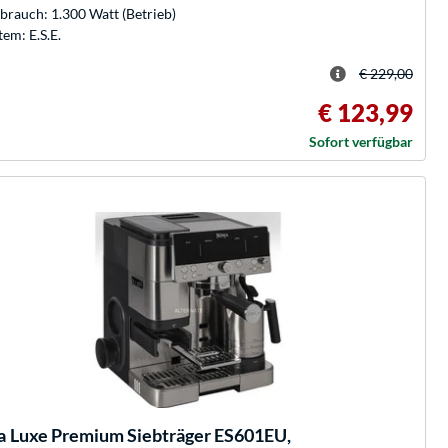
brauch: 1.300 Watt (Betrieb)
tem: E.S.E.
€ 229,00
€ 123,99
Sofort verfügbar
a
Luxe Premium Siebträger ES601EU,