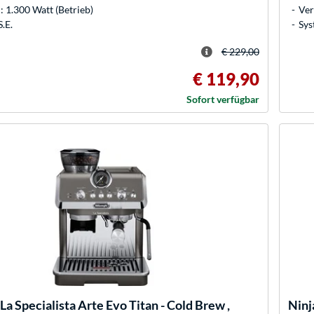
 1.300 Watt (Betrieb)
Ver
.E.
Sys
€ 229,00
€ 119,90
Sofort verfügbar
La Specialista Arte Evo Titan - Cold Brew ,
Ninj