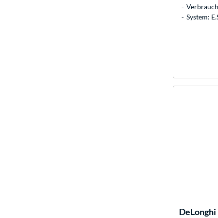
Verbrauch:
System: E.S
DeLonghi