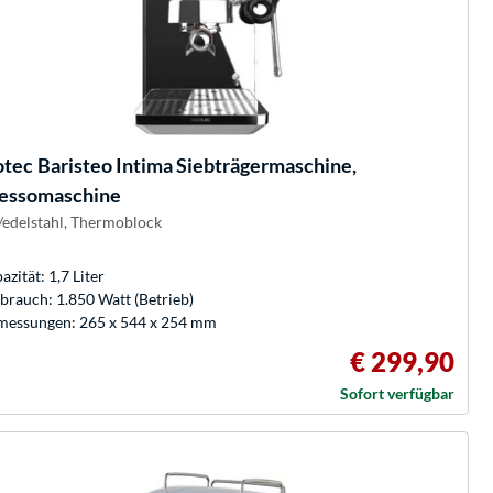
otec
Baristeo Intima Siebträgermaschine,
essomaschine
r/edelstahl, Thermoblock
azität: 1,7 Liter
brauch: 1.850 Watt (Betrieb)
essungen: 265 x 544 x 254 mm
€ 299,90
Sofort verfügbar