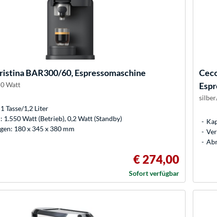
ristina BAR300/60, Espressomaschine
Cec
50 Watt
Espr
silbe
1 Tasse/1,2 Liter
 1.550 Watt (Betrieb), 0,2 Watt (Standby)
Kap
en: 180 x 345 x 380 mm
Ver
Abm
€ 274,00
Sofort verfügbar