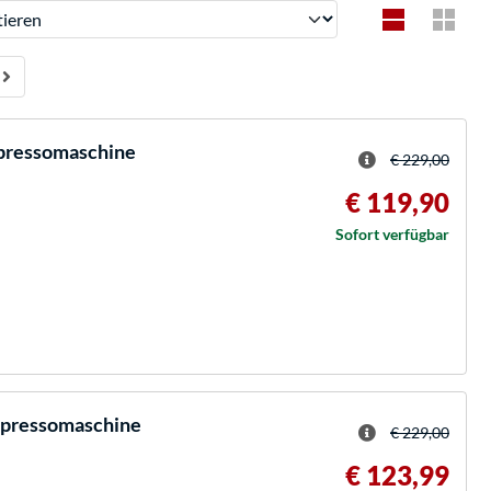
ren
spressomaschine
€ 229,00
€ 119,90
Sofort verfügbar
spressomaschine
€ 229,00
€ 123,99