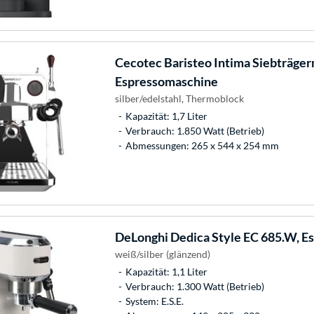
Cecotec
Baristeo Intima Siebträge
Espressomaschine
silber/edelstahl, Thermoblock
Kapazität: 1,7 Liter
Verbrauch: 1.850 Watt (Betrieb)
Abmessungen: 265 x 544 x 254 mm
DeLonghi
Dedica Style EC 685.W, E
weiß/silber (glänzend)
Kapazität: 1,1 Liter
Verbrauch: 1.300 Watt (Betrieb)
System: E.S.E.