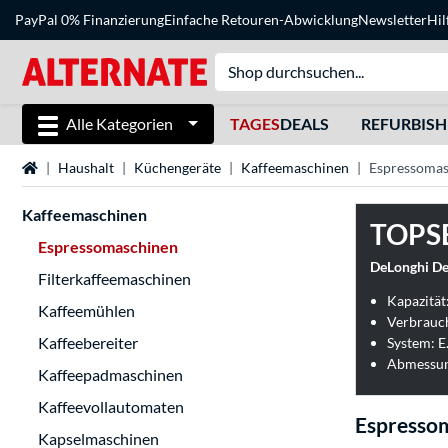
PayPal 0% Finanzierung
Einfache Retouren-Abwicklung
Newsletter
Hil
Alle Kategorien
TAGES
DEALS
REFURBIS
Startseite
Haushalt
Küchengeräte
Kaffeemaschinen
Espressomas
Kaffeemaschinen
TOPS
Espressomaschinen
DeLonghi De
Filterkaffeemaschinen
Kapazität:
Kaffeemühlen
Verbrauch
Kaffeebereiter
System: E.
Abmessun
Kaffeepadmaschinen
Kaffeevollautomaten
Espresso
Kapselmaschinen