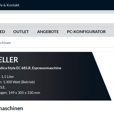
fe
&
Kontakt
Suche
HED
OUTLET
ANGEBOTE
PC-KONFIGURATOR
chinen
ELLER
dica Style EC 685.R, Espressomaschine
 1,1 Liter
: 1.300 Watt (Betrieb)
S.E.
gen: 149 x 305 x 330 mm
maschinen