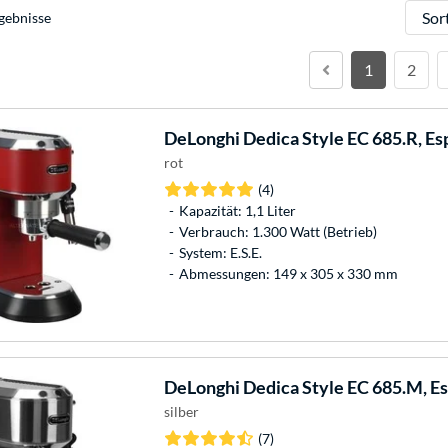
Sortie
gebnisse
1
2
DeLonghi
Dedica Style EC 685.R, E
rot
(4)
Kapazität: 1,1 Liter
Verbrauch: 1.300 Watt (Betrieb)
System: E.S.E.
Abmessungen: 149 x 305 x 330 mm
DeLonghi
Dedica Style EC 685.M, E
silber
(7)