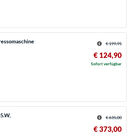
pressomaschine
€ 199,95
€ 124,90
Sofort verfügbar
55.W,
€ 635,00
€ 373,00