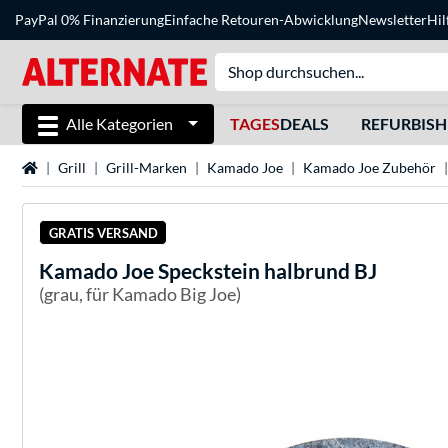
PayPal 0% Finanzierung
Einfache Retouren-Abwicklung
Newsletter
Hil
Alle Kategorien
TAGES
DEALS
REFURBIS
Startseite
Grill
Grill-Marken
Kamado Joe
Kamado Joe Zubehör
GRATIS VERSAND
Kamado Joe
Speckstein halbrund BJ
(grau, für Kamado Big Joe)