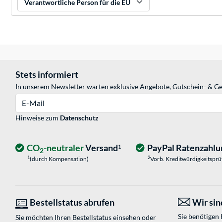
Verantwortliche Person für die EU
Stets informiert
In unserem Newsletter warten exklusive Angebote, Gutschein- & Ge
E-Mail
Hinweise zum
Datenschutz
CO
-neutraler
Versand
PayPal Ratenzahlu
1
2
1
2
(durch Kompensation)
Vorb. Kreditwürdigkeitspr
Bestellstatus abrufen
Wir sind
Sie benötigen
Sie möchten Ihren Bestellstatus einsehen oder