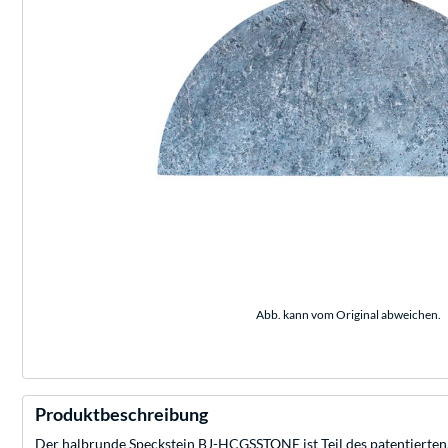
Abb. kann vom Original abweichen.
Produktbeschreibung
Der halbrunde Speckstein BJ-HCGSSTONE ist Teil des patentierten,