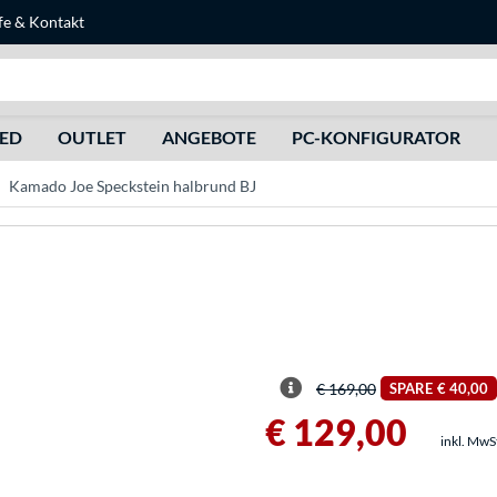
fe
&
Kontakt
Suche
HED
OUTLET
ANGEBOTE
PC-KONFIGURATOR
Kamado Joe Speckstein halbrund BJ
€ 169,00
SPARE
€ 40,00
€ 129,00
inkl. MwS