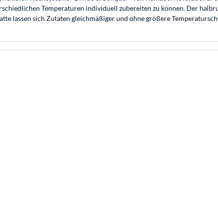
terschiedlichen Temperaturen individuell zubereiten zu können. Der ha
tte lassen sich Zutaten gleichmäßiger und ohne größere Temperaturschwa