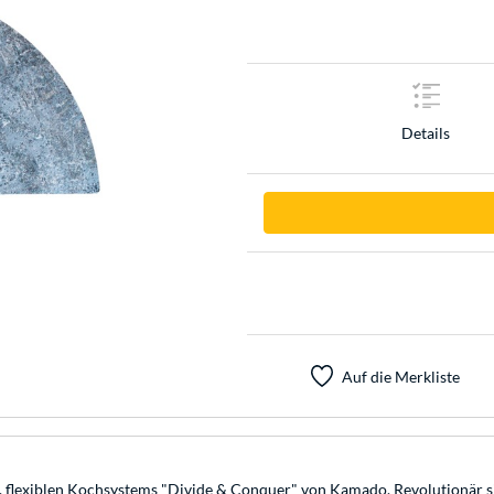
Details
Auf die Merkliste
 flexiblen Kochsystems "Divide & Conquer" von Kamado. Revolutionär sin