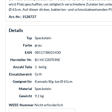
wird Platz geschaffen, um zeitgleich verschiedene Zutaten bei un
Ø 61cm. Auf dieser dicken, bakterien- und schmutzabweisenden Pla
Art.-Nr.: 1528727
Details
Typ
Speckstein
Farbe
grau
EAN
0811738021430
Hersteller-Nr.
BJ-HCGSSTONE
Anzahl Teile
1 -teilig
Einsatzbereich
Grill
Geeignet für
Kamado Big Joe Ø 61cm
Material
Speckstein
Gewicht
9,1 kg
WEEE-Nummer
Nicht erforderlich