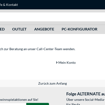
fe
&
Kontakt
Suche
HED
OUTLET
ANGEBOTE
PC-KONFIGURATOR
sich zur Beratung an unser Call-Center-Team wenden.
Mein Konto
Zurück zum Anfang
Folge ALTERNATE au
winnspielaktionen auf Sie!
Über unsere Social-Media-
für Sie da.