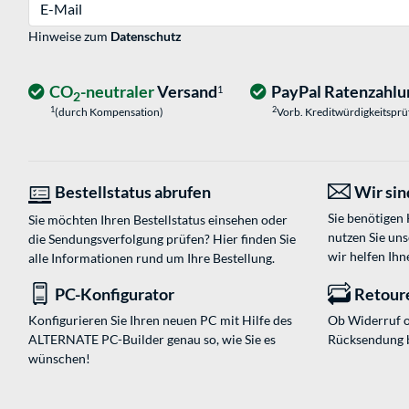
E-Mail
Hinweise zum
Datenschutz
CO
-neutraler
Versand
PayPal Ratenzahlu
1
2
1
2
(durch Kompensation)
Vorb. Kreditwürdigkeitspr
Bestellstatus abrufen
Wir sind
Sie benötigen
Sie möchten Ihren Bestellstatus einsehen oder
nutzen Sie un
die Sendungsverfolgung prüfen? Hier finden Sie
wir helfen Ihn
alle Informationen rund um Ihre Bestellung.
PC-Konfigurator
Retour
Konfigurieren Sie Ihren neuen PC mit Hilfe des
Ob Widerruf o
ALTERNATE PC-Builder genau so, wie Sie es
Rücksendung 
wünschen!