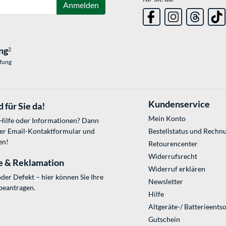
Anmelden
ng
2
üfung
Kundenservice
 für Sie da!
Mein Konto
 Hilfe oder Informationen? Dann
ser
Email-Kontaktformular
und
Bestellstatus und Rechn
en!
Retourencenter
Widerrufsrecht
e & Reklamation
Widerruf erklären
der Defekt – hier können Sie Ihre
Newsletter
beantragen.
Hilfe
Altgeräte-/ Batterieents
Gutschein