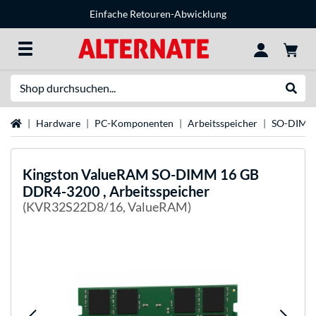
Einfache Retouren-Abwicklung
Suche
Suche
Startseite
Hardware
PC-Komponenten
Arbeitsspeicher
SO-DIM
Kingston ValueRAM
SO-DIMM 16 GB
DDR4-3200 , Arbeitsspeicher
(KVR32S22D8/16, ValueRAM)