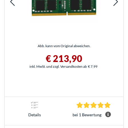
Abb. kann vom Original abweichen.
€ 213,90
inkl. MwSt. und zzgl. Versandkosten ab
€ 7,99
5.0 Stern
bei 1 Bewertung
Details