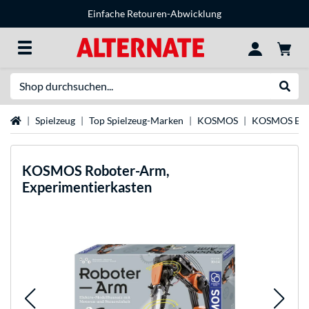
Einfache Retouren-Abwicklung
Suche
Suche
Startseite
Spielzeug
Top Spielzeug-Marken
KOSMOS
KOSMOS Expe
KOSMOS
Roboter-Arm,
Experimentierkasten