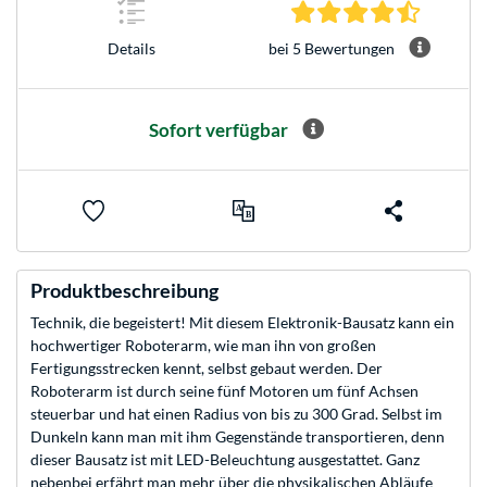
4.6 Stern
bei 5 Bewertungen
Details
Sofort verfügbar
Produktbeschreibung
Technik, die begeistert! Mit diesem Elektronik-Bausatz kann ein
hochwertiger Roboterarm, wie man ihn von großen
Fertigungsstrecken kennt, selbst gebaut werden. Der
Roboterarm ist durch seine fünf Motoren um fünf Achsen
steuerbar und hat einen Radius von bis zu 300 Grad. Selbst im
Dunkeln kann man mit ihm Gegenstände transportieren, denn
dieser Bausatz ist mit LED-Beleuchtung ausgestattet. Ganz
nebenbei erfährt man mehr über die physikalischen Abläufe