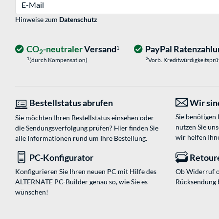
E-Mail
Hinweise zum
Datenschutz
CO
-neutraler
Versand
PayPal Ratenzahlu
1
2
1
2
(durch Kompensation)
Vorb. Kreditwürdigkeitspr
Bestellstatus abrufen
Wir sind
Sie benötigen
Sie möchten Ihren Bestellstatus einsehen oder
nutzen Sie un
die Sendungsverfolgung prüfen? Hier finden Sie
wir helfen Ihn
alle Informationen rund um Ihre Bestellung.
PC-Konfigurator
Retour
Konfigurieren Sie Ihren neuen PC mit Hilfe des
Ob Widerruf o
ALTERNATE PC-Builder genau so, wie Sie es
Rücksendung 
wünschen!