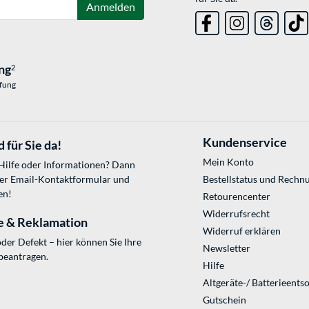
Anmelden
ng
2
üfung
Kundenservice
 für Sie da!
Mein Konto
 Hilfe oder Informationen? Dann
ser
Email-Kontaktformular
und
Bestellstatus und Rechn
en!
Retourencenter
Widerrufsrecht
e & Reklamation
Widerruf erklären
der Defekt – hier können Sie Ihre
Newsletter
beantragen.
Hilfe
Altgeräte-/ Batterieents
Gutschein