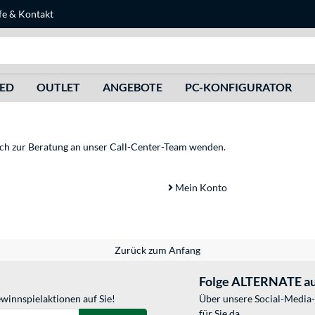
fe
&
Kontakt
Suche
HED
OUTLET
ANGEBOTE
PC-KONFIGURATOR
sich zur Beratung an unser Call-Center-Team wenden.
Mein Konto
Zurück zum Anfang
Folge ALTERNATE au
winnspielaktionen auf Sie!
Über unsere Social-Media-
für Sie da.