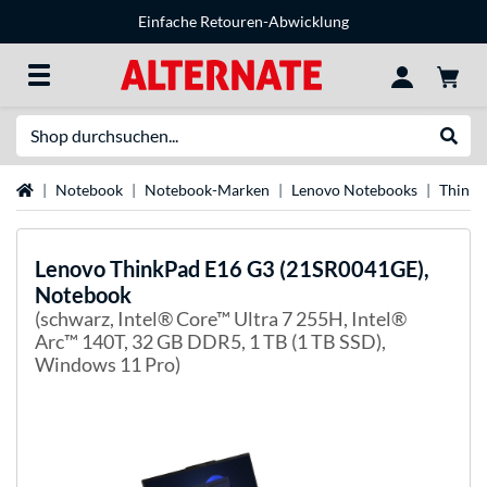
Einfache Retouren-Abwicklung
Suche
Suche
Startseite
Notebook
Notebook-Marken
Lenovo Notebooks
Think
Lenovo
ThinkPad E16 G3 (21SR0041GE),
Notebook
(schwarz, Intel® Core™ Ultra 7 255H, Intel®
Arc™ 140T, 32 GB DDR5, 1 TB (1 TB SSD),
Windows 11 Pro)