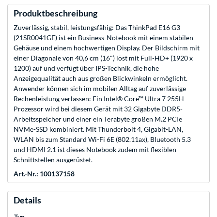
Produktbeschreibung
Zuverlässig, stabil, leistungsfähig: Das ThinkPad E16 G3
(21SR0041GE) ist ein Business-Notebook mit einem stabilen
Gehäuse und einem hochwertigen Display. Der Bildschirm mit
einer Diagonale von 40,6 cm (16") löst mit Full-HD+ (1920 x
1200) auf und verfügt über IPS-Technik, die hohe
Anzeigequalität auch aus großen Blickwinkeln ermöglicht.
Anwender können sich im mobilen Alltag auf zuverlässige
Rechenleistung verlassen: Ein Intel® Core™ Ultra 7 255H
Prozessor wird bei diesem Gerät mit 32 Gigabyte DDR5-
Arbeitsspeicher und einer ein Terabyte großen M.2 PCIe
NVMe-SSD kombiniert. Mit Thunderbolt 4, Gigabit-LAN,
WLAN bis zum Standard Wi-Fi 6E (802.11ax), Bluetooth 5.3
und HDMI 2.1 ist dieses Notebook zudem mit flexiblen
Schnittstellen ausgerüstet.
Art.-Nr.: 100137158
Details
Typ