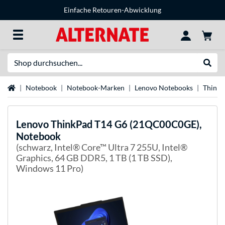
Einfache Retouren-Abwicklung
Suche
Suche
Startseite
Notebook
Notebook-Marken
Lenovo Notebooks
Think
Lenovo
ThinkPad T14 G6 (21QC00C0GE),
Notebook
(schwarz, Intel® Core™ Ultra 7 255U, Intel®
Graphics, 64 GB DDR5, 1 TB (1 TB SSD),
Windows 11 Pro)