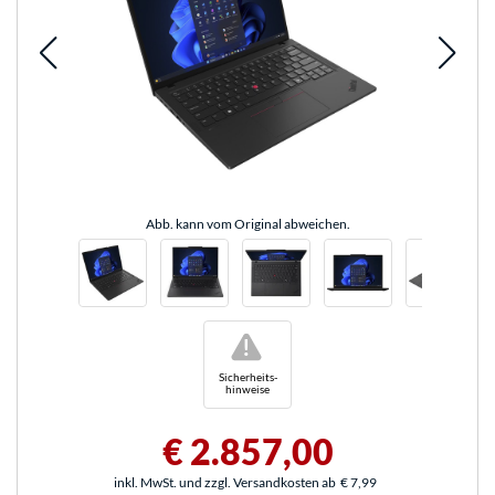
Abb. kann vom Original abweichen.
!
Sicherheits-
hinweise
€ 2.857,00
inkl. MwSt. und zzgl. Versandkosten ab
€ 7,99