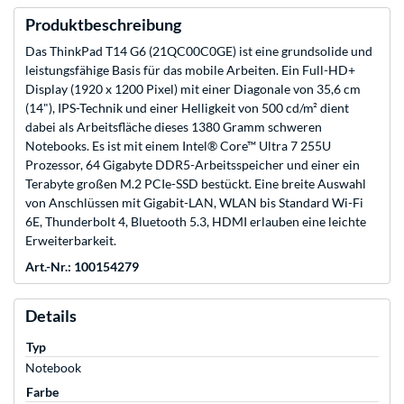
Produktbeschreibung
Das ThinkPad T14 G6 (21QC00C0GE) ist eine grundsolide und
leistungsfähige Basis für das mobile Arbeiten. Ein Full-HD+
Display (1920 x 1200 Pixel) mit einer Diagonale von 35,6 cm
(14"), IPS-Technik und einer Helligkeit von 500 cd/m² dient
dabei als Arbeitsfläche dieses 1380 Gramm schweren
Notebooks. Es ist mit einem Intel® Core™ Ultra 7 255U
Prozessor, 64 Gigabyte DDR5-Arbeitsspeicher und einer ein
Terabyte großen M.2 PCIe-SSD bestückt. Eine breite Auswahl
von Anschlüssen mit Gigabit-LAN, WLAN bis Standard Wi-Fi
6E, Thunderbolt 4, Bluetooth 5.3, HDMI erlauben eine leichte
Erweiterbarkeit.
Art.-Nr.: 100154279
Details
Typ
Notebook
Farbe