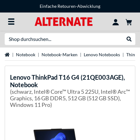
Einfache Retouren-Abwicklung
Suche
Suche
Startseite
Notebook
Notebook-Marken
Lenovo Notebooks
Think
Lenovo
ThinkPad T16 G4 (21QE003AGE),
Notebook
(schwarz, Intel® Core™ Ultra 5 225U, Intel® Arc™
Graphics, 16 GB DDR5, 512 GB (512 GB SSD),
Windows 11 Pro)