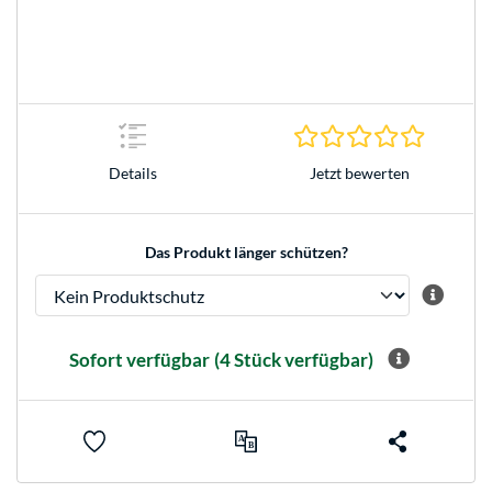
0.0 Stern
Jetzt bewerten
Details
Das Produkt länger schützen?
Sofort verfügbar
(4 Stück verfügbar)