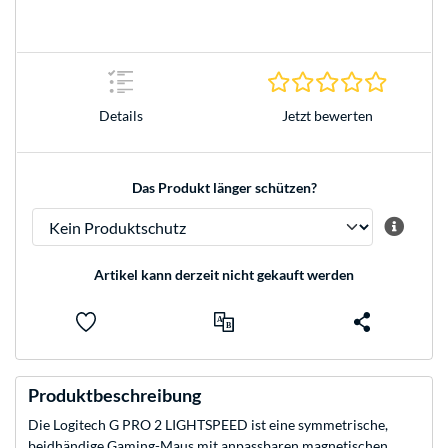
0.0 Stern
Jetzt bewerten
Details
Das Produkt länger schützen?
Artikel kann derzeit nicht gekauft werden
Produktbeschreibung
Die Logitech G PRO 2 LIGHTSPEED ist eine symmetrische,
beidhändige Gaming-Maus mit anpassbaren magnetischen