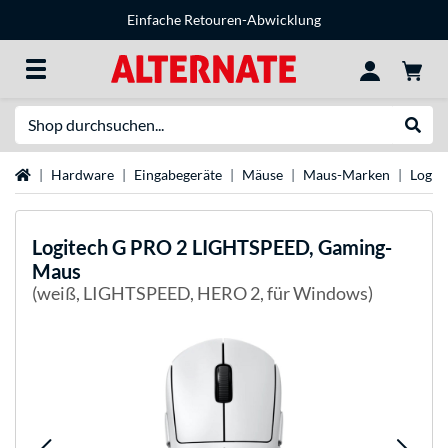
Einfache Retouren-Abwicklung
Suche
Suche
Startseite
Hardware
Eingabegeräte
Mäuse
Maus-Marken
Logit
Logitech
G PRO 2 LIGHTSPEED, Gaming-
Maus
(weiß, LIGHTSPEED, HERO 2, für Windows)