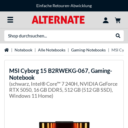
Einfache Retouren-Abwicklung
Suche
Suche
Startseite
Notebook
Alle Notebooks
Gaming-Notebooks
MSI Cyb
MSI
Cyborg 15 B2RWEKG-067, Gaming-
Notebook
(schwarz, Intel® Core™ 7 240H, NVIDIA GeForce
RTX 5050, 16 GB DDR5, 512 GB (512 GB SSD),
Windows 11 Home)