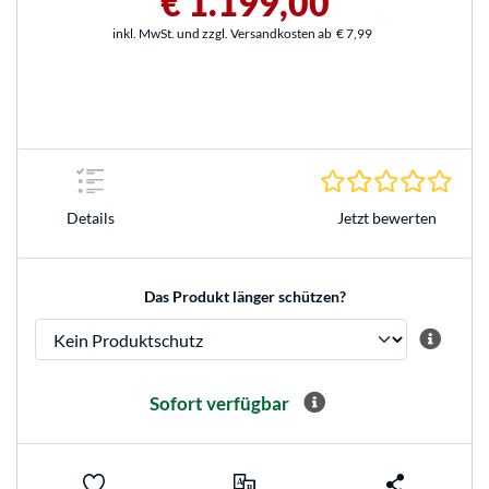
€ 1.199,00
inkl. MwSt. und zzgl. Versandkosten ab
€ 7,99
0.0 S
Jetzt bewerten
Details
Das Produkt länger schützen?
Sofort verfügbar