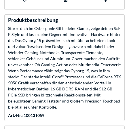
Produktbeschreibung
Stürze dich im Cyberpunk-Stil in deine Games, zeige deinen Sci-
FiStyle und lasse deine Gegner mit innovativer Hardware hinter
dir. Das Cyborg 15 präsentiert sich mit überarbeitetem Look
und zukunftsweisendem Design – ganz vorn mit dabei in der
Welt der Gaming-Notebooks. Transparente Elemente,
schlankes Gehäuse und Aluminium-Cover machen den Auftritt
unverkennbar. Ob Gaming-Action oder Multimedia-Feuerwerk:
Wenn Performance zählt, zeigt das Cyborg 15, was in ihm
steckt. Der starke Intel® Core™ Prozessor und die GeForce RTX
5050 Grafik verschaffen dir den entscheidenden Vorteil in
kybernetischen Battles. 16 GB DDR5-RAM und die 512 GB
PCIe-SSD bringen blitzschnelle Reaktionszeiten. Mit
beleuchteter Gaming-Tastatur und großem Precision Touchpad
bleibt alles unter Kontrolle.
Art.-Nr.: 100131059