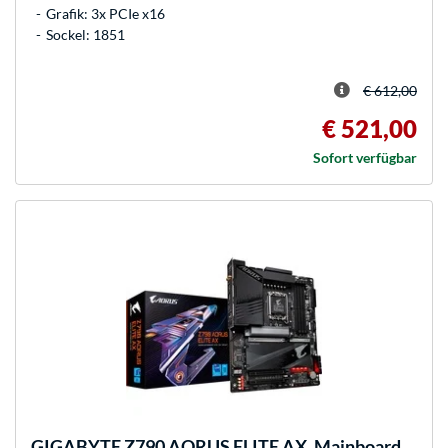
Grafik: 3x PCIe x16
Sockel: 1851
€ 612,00
€ 521,00
Sofort verfügbar
GIGABYTE
Z790 AORUS ELITE AX, Mainboard