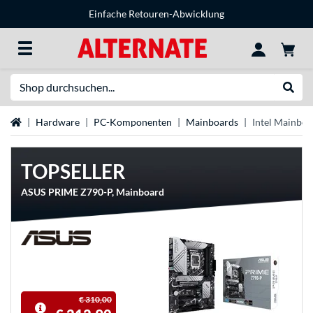
Einfache Retouren-Abwicklung
Suche
Suche
Startseite
Hardware
PC-Komponenten
Mainboards
Intel Mainboa
TOPSELLER
ASUS PRIME Z790-P, Mainboard
€ 310,00