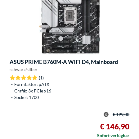
ASUS
PRIME B760M-A WIFI D4, Mainboard
schwarz/silber
(1)
Formfaktor: µATX
Grafik: 3x PCIe x16
Sockel: 1700
€ 199,00
€ 146,90
Sofort verfügbar