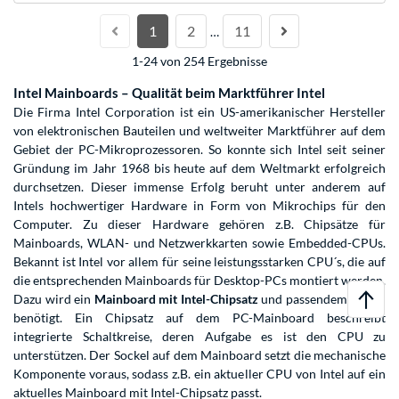
1
2
11
…
1-24 von 254 Ergebnisse
Intel Mainboards – Qualität beim Marktführer Intel
Die Firma Intel Corporation ist ein US-amerikanischer Hersteller
von elektronischen Bauteilen und weltweiter Marktführer auf dem
Gebiet der PC-Mikroprozessoren. So konnte sich Intel seit seiner
Gründung im Jahr 1968 bis heute auf dem Weltmarkt erfolgreich
durchsetzen. Dieser immense Erfolg beruht unter anderem auf
Intels hochwertiger Hardware in Form von Mikrochips für den
Computer. Zu dieser Hardware gehören z.B. Chipsätze für
Mainboards, WLAN- und Netzwerkkarten sowie Embedded-CPUs.
Bekannt ist Intel vor allem für seine leistungsstarken CPU´s, die auf
die entsprechenden Mainboards für Desktop-PCs montiert werden.
Dazu wird ein
Mainboard mit Intel-Chipsatz
und passendem Sockel
benötigt. Ein Chipsatz auf dem PC-Mainboard beschreibt
integrierte Schaltkreise, deren Aufgabe es ist den CPU zu
unterstützen. Der Sockel auf dem Mainboard setzt die mechanische
Komponente voraus, sodass z.B. ein aktueller CPU von Intel auf ein
aktuelles Mainboard mit Intel-Chipsatz passt.