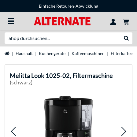
Einfache Retouren-Abwicklung
Suche
Suche
Startseite
Haushalt
Küchengeräte
Kaffeemaschinen
Filterkaffee
Melitta
Look 1025-02, Filtermaschine
(schwarz)