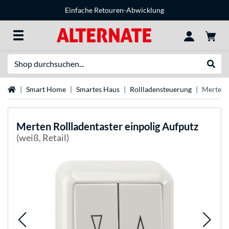
Einfache Retouren-Abwicklung
Suche
Suche
Startseite
Smart Home
Smartes Haus
Rollladensteuerung
Merten R
Merten
Rollladentaster einpolig Aufputz
(weiß, Retail)