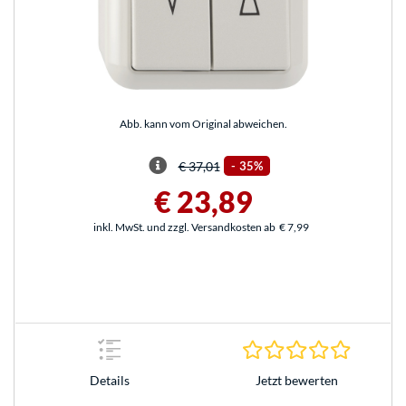
Abb. kann vom Original abweichen.
€ 37,01
-
35%
€ 23,89
inkl. MwSt. und zzgl. Versandkosten ab
€ 7,99
0.0 Stern
Jetzt bewerten
Details