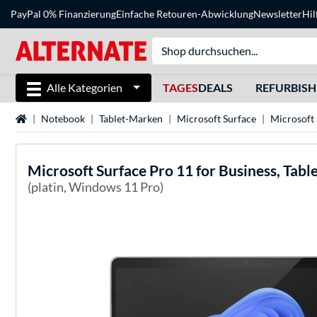
PayPal 0% Finanzierung
Einfache Retouren-Abwicklung
Newsletter
Hil
Alle Kategorien
TAGES
DEALS
REFURBIS
Startseite
Notebook
Tablet-Marken
Microsoft Surface
Microsoft 
Microsoft
Surface Pro 11 for Business, Tabl
(platin, Windows 11 Pro)