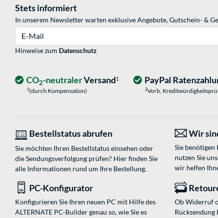
Stets informiert
In unserem Newsletter warten exklusive Angebote, Gutschein- & Ge
E-Mail
Hinweise zum
Datenschutz
CO
-neutraler
Versand
PayPal Ratenzahlu
1
2
1
2
(durch Kompensation)
Vorb. Kreditwürdigkeitspr
Bestellstatus abrufen
Wir sind
Sie benötigen
Sie möchten Ihren Bestellstatus einsehen oder
nutzen Sie un
die Sendungsverfolgung prüfen? Hier finden Sie
wir helfen Ihn
alle Informationen rund um Ihre Bestellung.
PC-Konfigurator
Retour
Konfigurieren Sie Ihren neuen PC mit Hilfe des
Ob Widerruf o
ALTERNATE PC-Builder genau so, wie Sie es
Rücksendung 