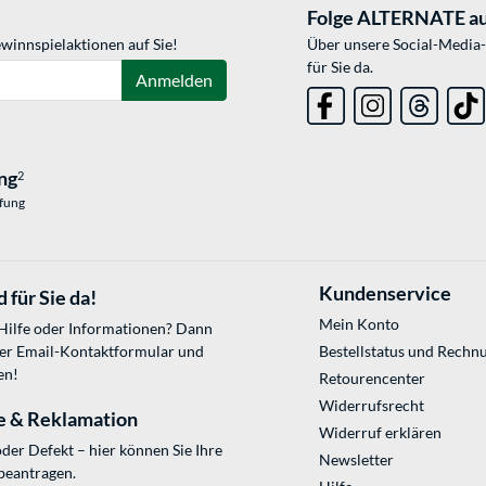
Folge ALTERNATE au
winnspielaktionen auf Sie!
Über unsere Social-Media-
für Sie da.
Anmelden
ng
2
üfung
Kundenservice
 für Sie da!
Mein Konto
 Hilfe oder Informationen? Dann
ser
Email-Kontaktformular
und
Bestellstatus und Rechn
en!
Retourencenter
Widerrufsrecht
e & Reklamation
Widerruf erklären
der Defekt – hier können Sie Ihre
Newsletter
beantragen.