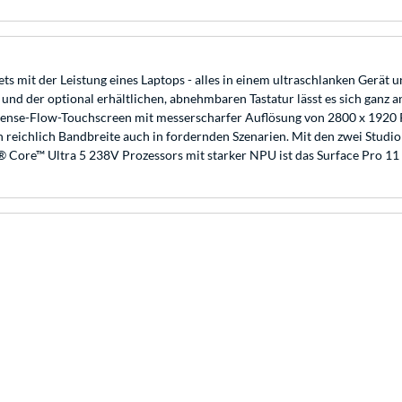
ets mit der Leistung eines Laptops - alles in einem ultraschlanken Gerät
nd der optional erhältlichen, abnehmbaren Tastatur lässt es sich ganz a
xelSense-Flow-Touchscreen mit messerscharfer Auflösung von 2800 x 1920 
n reichlich Bandbreite auch in fordernden Szenarien. Mit den zwei Studi
l® Core™ Ultra 5 238V Prozessors mit starker NPU ist das Surface Pro 11