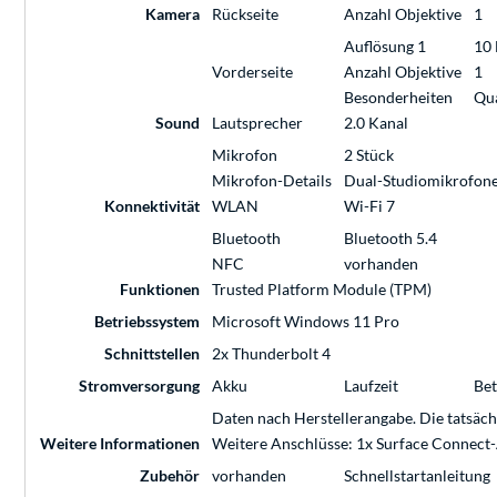
Kamera
Rückseite
Anzahl Objektive
1
Auflösung 1
10 
Vorderseite
Anzahl Objektive
1
Besonderheiten
Qua
Sound
Lautsprecher
2.0 Kanal
Mikrofon
2 Stück
Mikrofon-Details
Dual-Studiomikrofone
Konnektivität
WLAN
Wi-Fi 7
Bluetooth
Bluetooth 5.4
NFC
vorhanden
Funktionen
Trusted Platform Module (TPM)
Betriebssystem
Microsoft Windows 11 Pro
Schnittstellen
2x Thunderbolt 4
Stromversorgung
Akku
Laufzeit
Bet
Daten nach Herstellerangabe. Die tatsäc
Weitere Informationen
Weitere Anschlüsse: 1x Surface Connect
Zubehör
vorhanden
Schnellstartanleitung