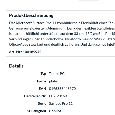
Produktbeschreibung
Das Microsoft Surface Pro 11 kombiniert die Flexibilität eines Tabl
Gehäuse aus eloxiertem Aluminium. Dank des flexiblen Standfußes u
(separat erhältlich) unterstützt - auf dem 33 cm (13") großen Pi
Verbindungen über Thunderbolt 4, Bluetooth 5.4 und WiFi 7 liefer
Office-Apps stets laut und deutlich zu hören. Und dank seines Inte
Art.-Nr.: 100185945
Details
Typ
Tablet-PC
Farbe
platin
EAN
0196388445370
Hersteller-Nr.
EP2-20163
Serie
Surface Pro 11
KI-Fähigkeit
Copilot+