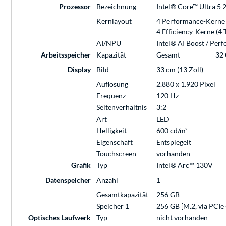
Prozessor
Bezeichnung
Intel® Core™ Ultra 5 2
Kernlayout
4 Performance-Kerne (
4 Efficiency-Kerne (4 
AI/NPU
Intel® AI Boost / Per
Arbeitsspeicher
Kapazität
Gesamt
32
Display
Bild
33 cm (13 Zoll)
Auflösung
2.880 x 1.920 Pixel
Frequenz
120 Hz
Seitenverhältnis
3:2
Art
LED
Helligkeit
600 cd/m²
Eigenschaft
Entspiegelt
Touchscreen
vorhanden
Grafik
Typ
Intel® Arc™ 130V
Datenspeicher
Anzahl
1
Gesamtkapazität
256 GB
Speicher 1
256 GB [M.2, via PCIe 
Optisches Laufwerk
Typ
nicht vorhanden