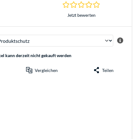
0.0 Sterne bei 0 Be
Jetzt bewerten
kel kann derzeit nicht gekauft werden
Vergleichen
Teilen