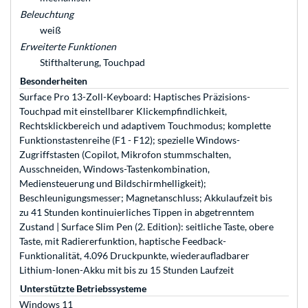
Beleuchtung
weiß
Erweiterte Funktionen
Stifthalterung, Touchpad
Besonderheiten
Surface Pro 13-Zoll-Keyboard: Haptisches Präzisions-
Touchpad mit einstellbarer Klickempfindlichkeit,
Rechtsklickbereich und adaptivem Touchmodus; komplette
Funktionstastenreihe (F1 - F12); spezielle Windows-
Zugriffstasten (Copilot, Mikrofon stummschalten,
Ausschneiden, Windows-Tastenkombination,
Mediensteuerung und Bildschirmhelligkeit);
Beschleunigungsmesser; Magnetanschluss; Akkulaufzeit bis
zu 41 Stunden kontinuierliches Tippen in abgetrenntem
Zustand | Surface Slim Pen (2. Edition): seitliche Taste, obere
Taste, mit Radiererfunktion, haptische Feedback-
Funktionalität, 4.096 Druckpunkte, wiederaufladbarer
Lithium-Ionen-Akku mit bis zu 15 Stunden Laufzeit
Unterstützte Betriebssysteme
Windows 11