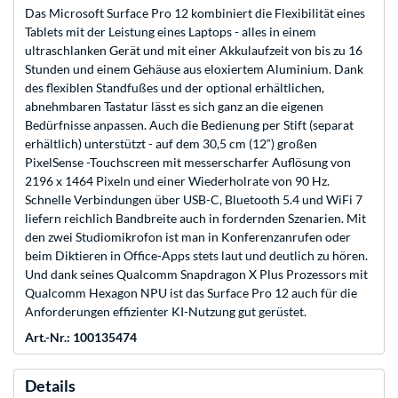
Das Microsoft Surface Pro 12 kombiniert die Flexibilität eines
Tablets mit der Leistung eines Laptops - alles in einem
ultraschlanken Gerät und mit einer Akkulaufzeit von bis zu 16
Stunden und einem Gehäuse aus eloxiertem Aluminium. Dank
des flexiblen Standfußes und der optional erhältlichen,
abnehmbaren Tastatur lässt es sich ganz an die eigenen
Bedürfnisse anpassen. Auch die Bedienung per Stift (separat
erhältlich) unterstützt - auf dem 30,5 cm (12“) großen
PixelSense -Touchscreen mit messerscharfer Auflösung von
2196 x 1464 Pixeln und einer Wiederholrate von 90 Hz.
Schnelle Verbindungen über USB-C, Bluetooth 5.4 und WiFi 7
liefern reichlich Bandbreite auch in fordernden Szenarien. Mit
den zwei Studiomikrofon ist man in Konferenzanrufen oder
beim Diktieren in Office-Apps stets laut und deutlich zu hören.
Und dank seines Qualcomm Snapdragon X Plus Prozessors mit
Qualcomm Hexagon NPU ist das Surface Pro 12 auch für die
Anforderungen effizienter KI-Nutzung gut gerüstet.
Art.-Nr.: 100135474
Details