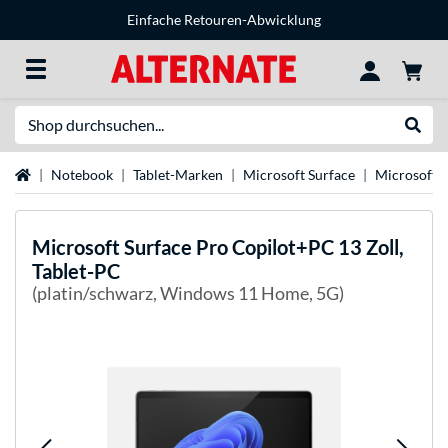
Einfache Retouren-Abwicklung
Suche
Suche
Startseite
Notebook
Tablet-Marken
Microsoft Surface
Microsoft S
Microsoft
Surface Pro Copilot+PC 13 Zoll,
Tablet-PC
(platin/schwarz, Windows 11 Home, 5G)