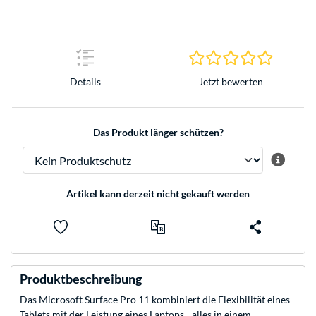
0.0 Stern
Jetzt bewerten
Details
Das Produkt länger schützen?
Artikel kann derzeit nicht gekauft werden
Produktbeschreibung
Das Microsoft Surface Pro 11 kombiniert die Flexibilität eines
Tablets mit der Leistung eines Laptops - alles in einem