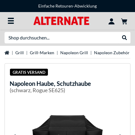
Einfache Retouren-Abwicklung
Suche
Suche
Startseite
Grill
Grill-Marken
Napoleon Grill
Napoleon Zubehör
GRATIS VERSAND
Napoleon
Haube, Schutzhaube
(schwarz, Rogue SE625)