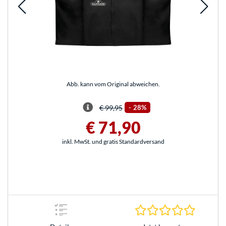
Abb. kann vom Original abweichen.
€ 99,95
-
28%
€ 71,90
inkl. MwSt. und gratis Standardversand
0.0 Stern