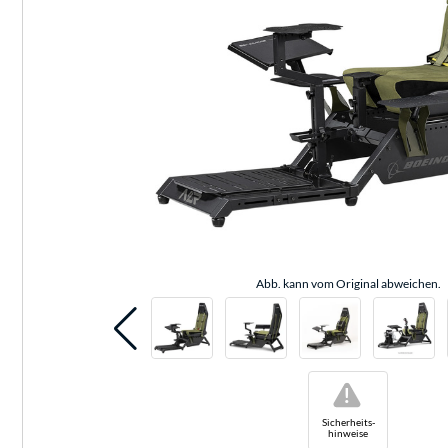
Abb. kann vom Original abweichen.
!
Sicherheits-
hinweise