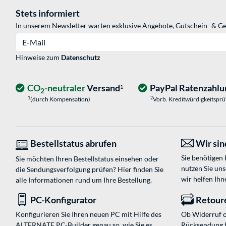
Stets informiert
In unserem Newsletter warten exklusive Angebote, Gutschein- & Ge
E-Mail
Hinweise zum
Datenschutz
CO
-neutraler
Versand
PayPal Ratenzahlu
1
2
1
2
(durch Kompensation)
Vorb. Kreditwürdigkeitspr
Bestellstatus abrufen
Wir sind
Sie benötigen
Sie möchten Ihren Bestellstatus einsehen oder
nutzen Sie un
die Sendungsverfolgung prüfen? Hier finden Sie
wir helfen Ihn
alle Informationen rund um Ihre Bestellung.
PC-Konfigurator
Retour
Konfigurieren Sie Ihren neuen PC mit Hilfe des
Ob Widerruf o
ALTERNATE PC-Builder genau so, wie Sie es
Rücksendung 