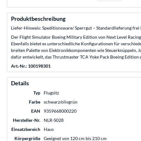
Produktbeschreibung
Liefer-Hinweis: Speditionsware/ Sperrgut – Standardlieferung frei
Der Flight Simulator Boeing Military Edition von Next Level Racin
Ebenfalls bietet es unterschiedliche Konfigurationen für verschied
breiten Palette von Elektronikkomponenten wie Steuerknüppeln, Jo
dafür entwickelt, das Thrustmaster TCA Yoke Pack Boeing Edition d
Art.-Nr.: 100198301
Details
Typ
Flugsitz
Farbe
schwarz/olivgrün
EAN
9359668000220
Hersteller-Nr.
NLR-S028
Einsatzbereich
Haus
Körpergröße
Geeignet von 120 cm bis 210 cm