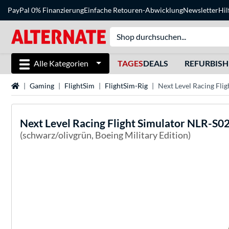
PayPal 0% Finanzierung
Einfache Retouren-Abwicklung
Newsletter
Hil
Alle Kategorien
TAGES
DEALS
REFURBIS
Startseite
Gaming
FlightSim
FlightSim-Rig
Next Level Racing Fli
Next Level Racing
Flight Simulator NLR-S02
(schwarz/olivgrün, Boeing Military Edition)