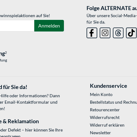
Folge ALTERNATE au
winnspielaktionen auf Sie!
Über unsere Social-Media-
für Sie da.
Anmelden
ng
2
üfung
Kundenservice
 für Sie da!
Mein Konto
 Hilfe oder Informationen? Dann
ser
Email-Kontaktformular
und
Bestellstatus und Rechn
en!
Retourencenter
Widerrufsrecht
e & Reklamation
Widerruf erklären
der Defekt – hier können Sie Ihre
Newsletter
beantragen.